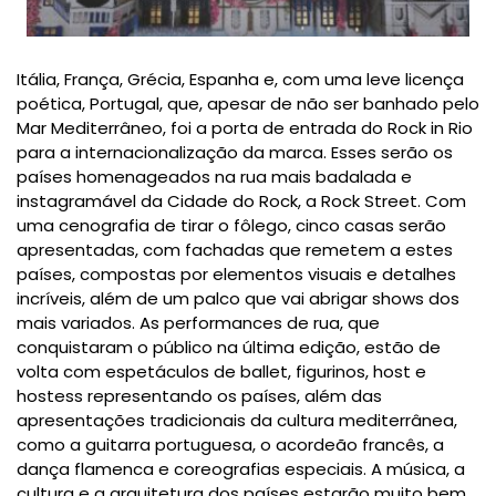
Itália, França, Grécia, Espanha e, com uma leve licença
poética, Portugal, que, apesar de não ser banhado pelo
Mar Mediterrâneo, foi a porta de entrada do Rock in Rio
para a internacionalização da marca. Esses serão os
países homenageados na rua mais badalada e
instagramável da Cidade do Rock, a Rock Street. Com
uma cenografia de tirar o fôlego, cinco casas serão
apresentadas, com fachadas que remetem a estes
países, compostas por elementos visuais e detalhes
incríveis, além de um palco que vai abrigar shows dos
mais variados. As performances de rua, que
conquistaram o público na última edição, estão de
volta com espetáculos de ballet, figurinos, host e
hostess representando os países, além das
apresentações tradicionais da cultura mediterrânea,
como a guitarra portuguesa, o acordeão francês, a
dança flamenca e coreografias especiais. A música, a
cultura e a arquitetura dos países estarão muito bem