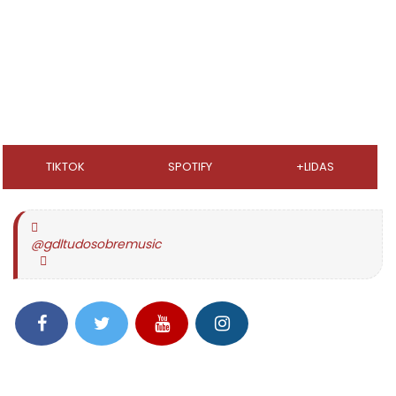
TIKTOK
SPOTIFY
+LIDAS
@gdltudosobremusic