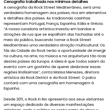
Cenografia trabalhada nos mínimos detalhes
A cenografia da Rock Street Mediterrâneo, será uma
verdadeira homenagem aos países, rica em elementos
e detalhes dos países. As tradicionais casinhas
representam Portugal, França, Espanha, Itália e Grécia.
“A nossa curadoria artística investiu em bandas e
atrações de rua que se espalham das fachadas até o
meio do público, buscando tornar a Rock Street
Mediterrâneo uma verdadeira atração multicultural. Os
fãs da Cidade do Rock terão a oportunidade de imergir
na cultura, na arte, na música e na arquitetura tão ricas
destes países da Europa. A ideia é que todos saiam do
evento com um gostinho de querer desbravar essas
regiões lindíssimas”, conta Marisa Menezes, diretora
artística da Rock District e da Rock Street. O palco
contará com uma cenografia em homenagem à
Espanha.
Desde 2011, o Rock in Rio apresenta aos seus visitantes
um espaço dedicado às diversas manifestações
artísticas, onde o público se sente parte do show e