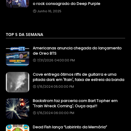
o rock consagrado do Deep Purple
Junho 16, 2025
TOP 5 DA SEMANA
Americanas anuncia chegada do lançamento
de Oreo BTS
7/31/2026 04:00:00 PM
Cove entrega ótimos riffs de guitarra e uma
pitada dark em 'Rain', faixa de estreia da banda
1/15/2024 05:00:00 PM
Backstrom faz parceria com Bart Topher em
'Train Wreck Coming'; Ouça aqui!!
1/15/2024 06:00:00 PM
Dead Fish lança “Labirinto da Memória”