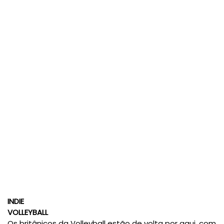
INDIE
VOLLEYBALL
Os britânicos da Volleyball estão de volta por aqui, com