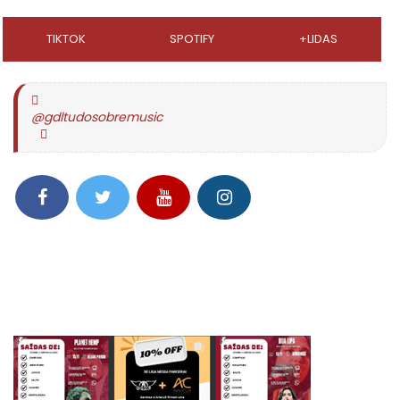
TIKTOK
SPOTIFY
+LIDAS
@gdltudosobremusic