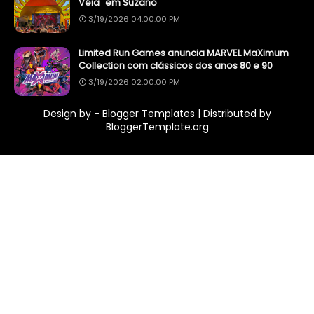
Véia" em Suzano
3/19/2026 04:00:00 PM
Limited Run Games anuncia MARVEL MaXimum
Collection com clássicos dos anos 80 e 90
3/19/2026 02:00:00 PM
Design by -
Blogger Templates
| Distributed by
BloggerTemplate.org