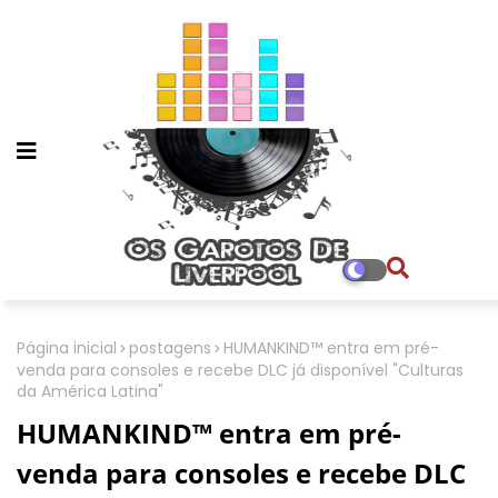
Página inicial
postagens
HUMANKIND™ entra em pré-
venda para consoles e recebe DLC já disponível "Culturas
da América Latina"
HUMANKIND™ entra em pré-
venda para consoles e recebe DLC