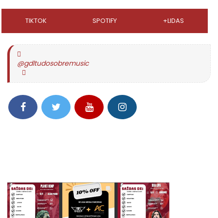
TIKTOK
SPOTIFY
+LIDAS
@gdltudosobremusic