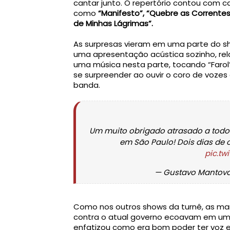
cantar junto. O repertório contou com 
como 
“Manifesto”, “Quebre as Corrente
de Minhas Lágrimas”.
As surpresas vieram em uma parte do sho
uma apresentação acústica sozinho, re
uma música nesta parte, tocando “Farol”
se surpreender ao ouvir o coro de voze
banda.
Um muito obrigado atrasado a todo
em São Paulo! Dois dias de 
pic.tw
— Gustavo Mantova
Como nos outros shows da turnê, as mani
contra o atual governo ecoavam em um c
enfatizou como era bom poder ter voz 