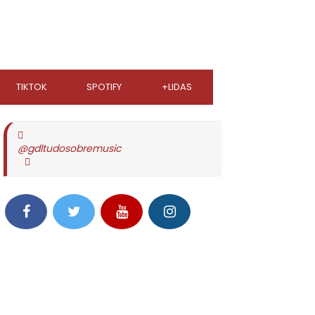
TIKTOK
SPOTIFY
+LIDAS
@gdltudosobremusic