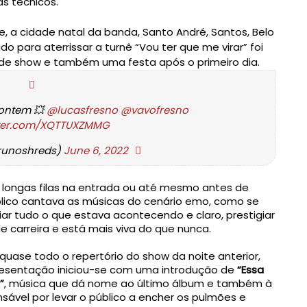
 a cidade natal da banda, Santo André, Santos, Belo 
do para aterrissar a turnê “Vou ter que me virar” foi 
 de show e também uma festa após o primeiro dia.
ontem 💥 
@lucasfresno
@vavofresno
itter.com/XQTTUXZMMG
unoshreds) 
June 6, 2022
s longas filas na entrada ou até mesmo antes de 
lico cantava as músicas do cenário emo, como se 
r tudo o que estava acontecendo e claro, prestigiar 
 carreira e está mais viva do que nunca.
se todo o repertório do show da noite anterior, 
sentação iniciou-se com uma introdução de 
“Essa 
”
, música que dá nome ao último álbum e também à 
ável por levar o público a encher os pulmões e 