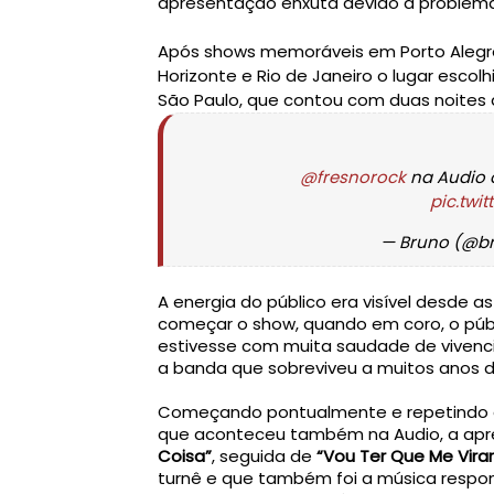
Após shows memoráveis em Porto Alegre,
Horizonte e Rio de Janeiro o lugar escolhi
São Paulo, que contou com duas noites
@fresnorock
 na Audio 
pic.tw
— Bruno (@br
A energia do público era visível desde a
começar o show, quando em coro, o púb
estivesse com muita saudade de vivencia
a banda que sobreviveu a muitos anos de
Começando pontualmente e repetindo qua
que aconteceu também na Audio, a apre
Coisa”
, seguida de 
“Vou Ter Que Me Virar
turnê e que também foi a música respons