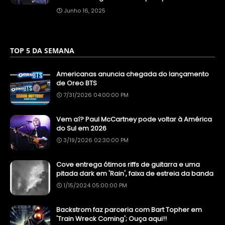
Junho 16, 2025
TOP 5 DA SEMANA
Americanas anuncia chegada do lançamento
de Oreo BTS
7/31/2026 04:00:00 PM
Vem aí? Paul McCartney pode voltar à América
do Sul em 2026
3/19/2026 02:30:00 PM
Cove entrega ótimos riffs de guitarra e uma
pitada dark em 'Rain', faixa de estreia da banda
1/15/2024 05:00:00 PM
Backstrom faz parceria com Bart Topher em
'Train Wreck Coming'; Ouça aqui!!