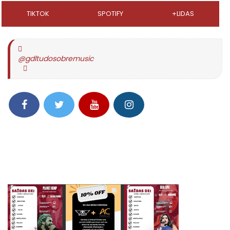
TIKTOK
SPOTIFY
+LIDAS
@gdltudosobremusic