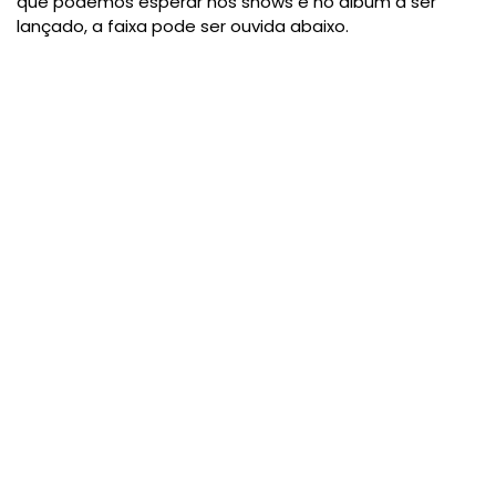
que podemos esperar nos shows e no álbum a ser
lançado, a faixa pode ser ouvida abaixo.