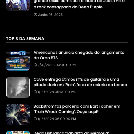
grande estilo com soul refinado de Judith Hill e
o rock consagrado do Deep Purple
Junho 16, 2025
TOP 5 DA SEMANA
Americanas anuncia chegada do lançamento
de Oreo BTS
7/31/2026 04:00:00 PM
Cove entrega ótimos riffs de guitarra e uma
pitada dark em 'Rain', faixa de estreia da banda
1/15/2024 05:00:00 PM
Backstrom faz parceria com Bart Topher em
'Train Wreck Coming'; Ouça aqui!!
1/15/2024 06:00:00 PM
Dead Fish lança “Labirinto da Memória”