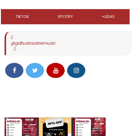
TIKTOK
SPOTIFY
+LIDAS
@gdltudosobremusic