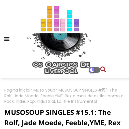
Página inicial
Muso Soup
MUSOSOUP SINGLES #15.1: The
Rolf, Jade Moede, Feeble,YME, Rex e mais de estilos como o
Rock, Indie, Pop, Industrial, Lo-fi e Instrumental
MUSOSOUP SINGLES #15.1: The
Rolf, Jade Moede, Feeble,YME, Rex