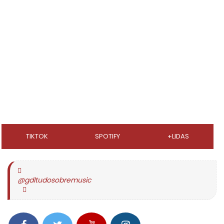
TIKTOK
SPOTIFY
+LIDAS
@gdltudosobremusic