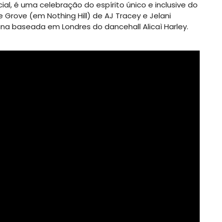
, é uma celebração do espírito único e inclusive do
Grove (em Nothing Hill) de AJ Tracey e Jelani
na baseada em Londres do dancehall Alicaì Harley.