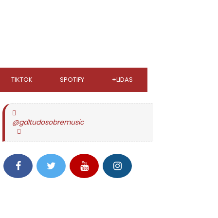
TIKTOK
SPOTIFY
+LIDAS
@gdltudosobremusic