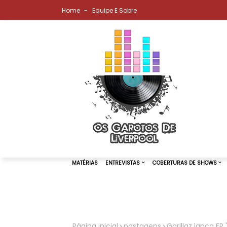
Home
Equipe E Sobre
MATÉRIAS
ENTREVISTAS
COBER
Página inicial
postagens
Gorillaz lança EP