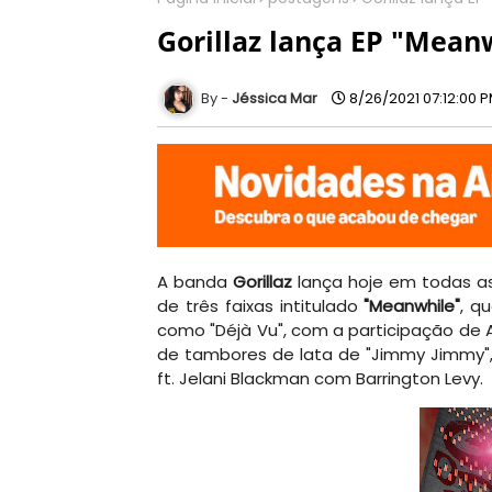
Gorillaz lança EP "Mean
Jéssica Mar
8/26/2021 07:12:00 
A banda
Gorillaz
lança hoje em todas 
de três faixas intitulado
"Meanwhile"
, q
como "Déjà Vu", com a participação de A
de tambores de lata de "Jimmy Jimmy", 
ft. Jelani Blackman com Barrington Levy.