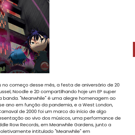
s no começo desse mês, a festa de aniversário de 20
ussel, Noodle e 2D compartilhando hoje um EP super
da banda. "Meanwhile" é uma alegre homenagem ao
esse ano em função da pandemia, e a West London,
arnaval de 2000 foi um marco do início de algo
presentação ao vivo dos músicos, uma performance de
ddle Row Records, em Meanwhile Gardens, junto a
s coletivamente intitulado "Meanwhile" em