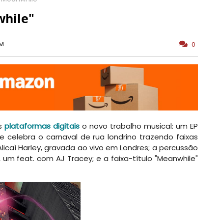
while"
PM
0
as
plataformas digitais
o novo trabalho musical: um EP
ue celebra o carnaval de rua londrino trazendo faixas
licaì Harley, gravada ao vivo em Londres; a percussão
um feat. com AJ Tracey; e a faixa-título "Meanwhile"