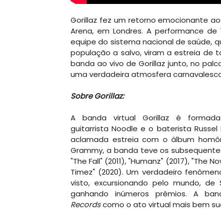
Gorillaz fez um retorno emocionante a
Arena, em Londres. A performance de 
equipe do sistema nacional de saúde, 
população a salvo, viram a estreia de
banda ao vivo de Gorillaz junto, no palco
uma verdadeira atmosfera carnavalesca
Sobre Gorillaz:
A banda virtual Gorillaz é formada
guitarrista Noodle e o baterista Russe
aclamada estreia com o álbum homôn
Grammy, a banda teve os subsequentes 
"The Fall" (2011), "Humanz" (2017), "The
Timez" (2020). Um verdadeiro fenômeno
visto, excursionando pelo mundo, de 
ganhando inúmeros prêmios. A ba
Records
como o ato virtual mais bem s