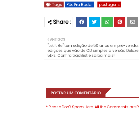
Tags
Põe Pra Rodar
postagens
ANTIGOS
"Let It Be" tem edição de 50 anos em pré-venda
edições que vão de CD simples a versão Delux
5LPs; Confira tracklist e saiba mais!!
POSTAR UM COMENTÁRIO
* Please Don't Spam Here. All the Comments are