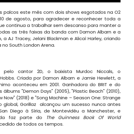
os palcos este mês com dois shows esgotados na O2
10 de agosto, para agradecer e reconhecer toda a
que continua a trabalhar sem descanso para manter a
 todas as três faixas da banda com Damon Albarn e a
, a AJ Tracey, Jelani Blackman e Alicaì Harley, criando
 no South London Arena.
 pelo cantor 2D, o baixista Murdoc Niccals, o
l Hobbs. Criada por Damon Albarn e Jamie Hewlett, a
imo aconteceu em 2001. Ganhadora do BRIT e do
álbums "Demon Days" (2005), "Plastic Beach" (2010),
 Now Now" (2018) e "Song Machine – Season One: Strange
 global, Gorillaz alcançou um sucesso nunca antes
San Diego à Síria, de Montevidéu a Manchester, e
nda faz parte do
The
Guinness Book Of World
ucedido de todos os tempos.