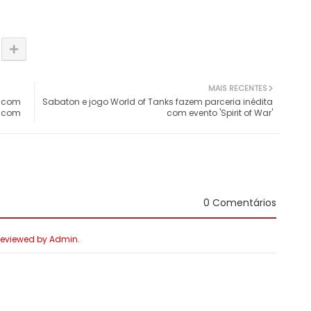
MAIS RECENTES
, com
Sabaton e jogo World of Tanks fazem parceria inédita
e com
com evento 'Spirit of War'
0 Comentários
 Reviewed by Admin.