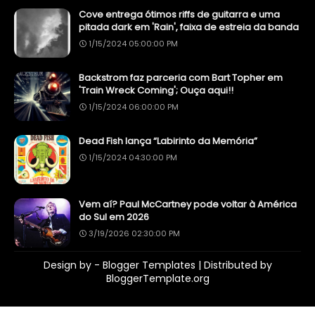
Cove entrega ótimos riffs de guitarra e uma
pitada dark em 'Rain', faixa de estreia da banda
1/15/2024 05:00:00 PM
Backstrom faz parceria com Bart Topher em
'Train Wreck Coming'; Ouça aqui!!
1/15/2024 06:00:00 PM
Dead Fish lança “Labirinto da Memória”
1/15/2024 04:30:00 PM
Vem aí? Paul McCartney pode voltar à América
do Sul em 2026
3/19/2026 02:30:00 PM
Design by -
Blogger Templates
| Distributed by
BloggerTemplate.org