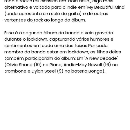
mod e rock'n'roll clássico em 'Hola Hello', algo mais
alternativo e voltado para o indie em 'My Beautiful Mind'
(onde apresenta um solo de gaita) e de outras
vertentes do rock ao longo do álbum.
Esse é o segundo álbum da banda e veio gravado
durante o lockdown, capturando vários humores e
sentimentos em cada uma das faixas.Por cada
membro da banda estar em lockdown, os filhos deles
também participaram do álbum: Em 'A New Decade'
(Olivia Shane (10) no Piano, Andie-May Nowell (16) no
trombone e Dylan Steel (9) na bateria Bongo).