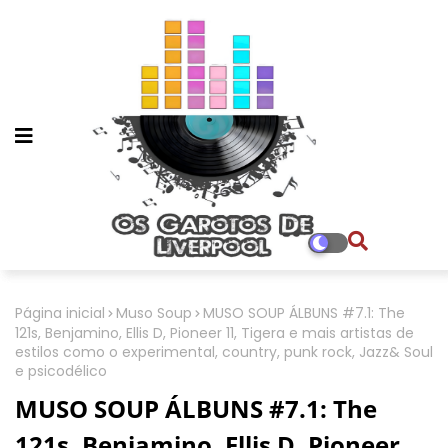
Página inicial
Muso Soup
MUSO SOUP ÁLBUNS #7.1: The
121s, Benjamino, Ellis D, Pioneer 11, Tigera e mais artistas de
estilos como o experimental, country, punk rock, Jazz& Soul
e psicodélico
MUSO SOUP ÁLBUNS #7.1: The
121s, Benjamino, Ellis D, Pioneer