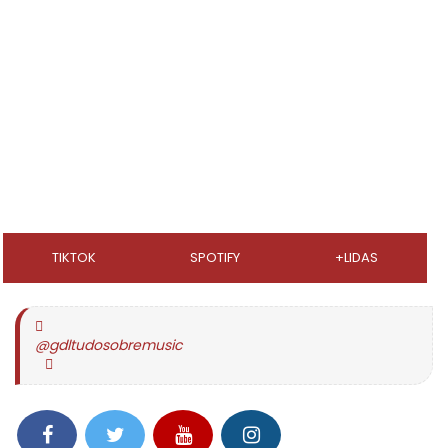
TIKTOK
SPOTIFY
+LIDAS
@gdltudosobremusic