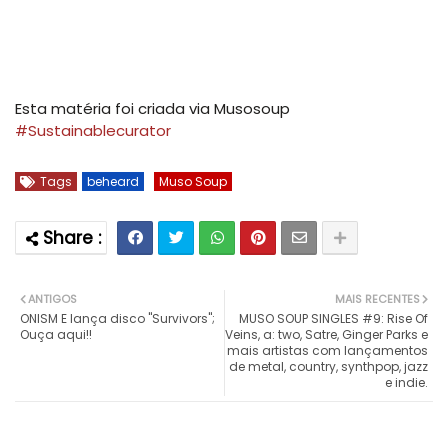
Esta matéria foi criada via Musosoup
#Sustainablecurator
Tags
beheard
Muso Soup
ANTIGOS
MAIS RECENTES
ONISM E lança disco "Survivors";
MUSO SOUP SINGLES #9: Rise Of
Ouça aqui!!
Veins, a: two, Satre, Ginger Parks e
mais artistas com lançamentos
de metal, country, synthpop, jazz
e indie.