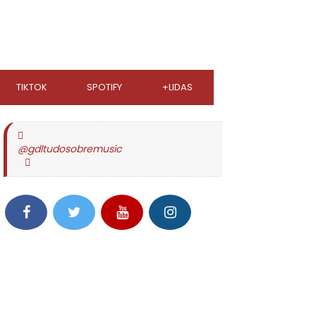
TIKTOK
SPOTIFY
+LIDAS
@gdltudosobremusic