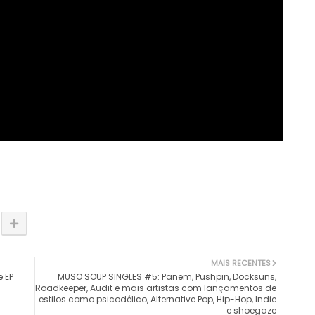
MAIS RECENTES
 EP
MUSO SOUP SINGLES #5: Panem, Pushpin, Docksuns,
Roadkeeper, Audit e mais artistas com lançamentos de
estilos como psicodélico, Alternative Pop, Hip-Hop, Indie
e shoegaze