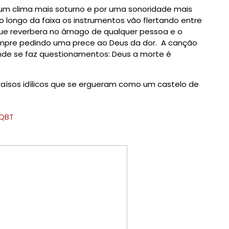
um clima mais soturno e por uma sonoridade mais
longo da faixa os instrumentos vão flertando entre
ue reverbera no âmago de qualquer pessoa e o
empre pedindo uma prece ao Deus da dor.
A canção
 onde se faz questionamentos: Deus a morte é
raísos idílicos que se ergueram como um castelo de
8QBT