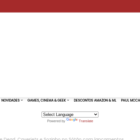
Powered by
Translate
TURAS DE SHOWS
NOVIDADES
GAMES, CINEMA & GEEK
te Dead, Caverjets e Sozinho no Sótão com lançamentos