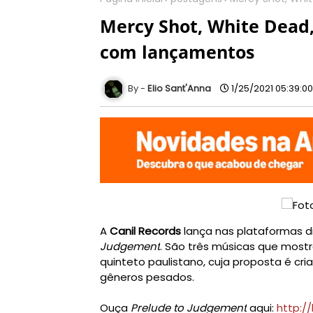
Mercy Shot, White Dead,
com lançamentos
Elio Sant'Anna
1/25/2021 05:39:0
A
Canil Records
lança nas plataformas di
Judgement
. São três músicas que mostr
quinteto paulistano, cuja proposta é cria
gêneros pesados.
Ouça
Prelude to Judgement
aqui:
http:/