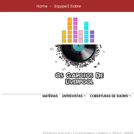
Home
Equipe E Sobre
MATÉRIAS
ENTREVISTAS
COBER
Página inicial
postagens
Mercy Shot, Whi