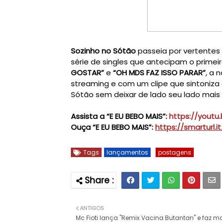
Sozinho no Sótão
 passeia por vertentes
série de singles que antecipam o primeir
GOSTAR”
 e
 “OH MDS FAZ ISSO PARAR”
, a 
streaming e com um clipe que sintoniza
Sótão sem deixar de lado seu lado mais
Assista a “E EU BEBO MAIS”: 
https://youtu
Ouça “E EU BEBO MAIS”: 
https://smarturl.
Tags
lançamentos
postagens
ANTIGOS
Mc Fioti lança "Remix Vacina Butantan" e faz m