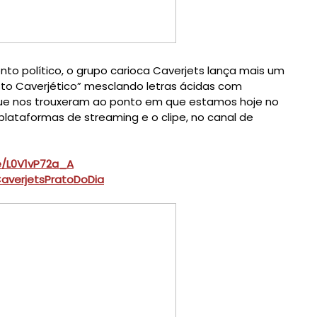
o político, o grupo carioca 
Caverjets
 lança mais um 
to Caverjético”
 mesclando letras ácidas com 
e nos trouxeram ao ponto em que estamos hoje no 
 plataformas de streaming e o clipe, no canal de 
e/L0V1vP72a_A
/CaverjetsPratoDoDia