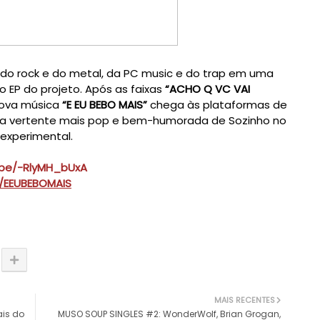
 do rock e do metal, da PC music e do trap em uma 
o EP do projeto. Após as faixas 
“ACHO Q VC VAI 
nova música
 “E EU BEBO MAIS”
 chega às plataformas de 
 a vertente mais pop e bem-humorada de Sozinho no 
 experimental.
.be/-RlyMH_bUxA
it/EEUBEBOMAIS
MAIS RECENTES
ais do
MUSO SOUP SINGLES #2: WonderWolf, Brian Grogan,