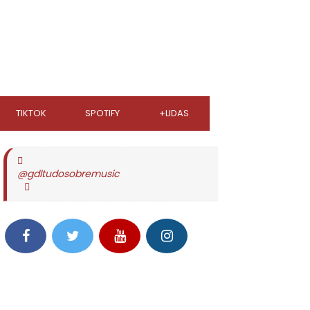
TIKTOK
SPOTIFY
+LIDAS
@gdltudosobremusic