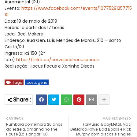
Auramental (RJ)
Evento:
https://www.facebook.com/events/10775291257715
10
Data: 19 de maio de 2019
Horário: a partir das 17 horas
Local: Bco. Makers
Endereço: Rua Gen. Luís Mendes de Morais, 210 – Santo
Cristo/RJ
Ingresso: R$ 150 (2º
lote)
https://linktr.ee/cervejariahocuspocus
Realização: Hocus Pocus e Xaninho Discos
Tags
postagens
ANTIGOS
MAIS RECENTES
Rumbora comemora 20 anos
ForMusic: BabyMetal, Mac
da estreia, amanhã no The
DeMarco, Rhye, Bad Books e Nick
House (Ex-Hangar 110)
Murphy com discos e singles