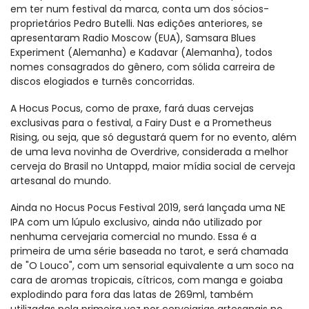
em ter num festival da marca, conta um dos sócios-
proprietários Pedro Butelli. Nas edições anteriores, se
apresentaram Radio Moscow (EUA), Samsara Blues
Experiment (Alemanha) e Kadavar (Alemanha), todos
nomes consagrados do gênero, com sólida carreira de
discos elogiados e turnês concorridas.
A Hocus Pocus, como de praxe, fará duas cervejas
exclusivas para o festival, a Fairy Dust e a Prometheus
Rising, ou seja, que só degustará quem for no evento, além
de uma leva novinha de Overdrive, considerada a melhor
cerveja do Brasil no Untappd, maior mídia social de cerveja
artesanal do mundo.
Ainda no Hocus Pocus Festival 2019, será lançada uma NE
IPA com um lúpulo exclusivo, ainda não utilizado por
nenhuma cervejaria comercial no mundo. Essa é a
primeira de uma série baseada no tarot, e será chamada
de "O Louco", com um sensorial equivalente a um soco na
cara de aromas tropicais, cítricos, com manga e goiaba
explodindo para fora das latas de 269ml, também
utilizadas pela primeira vez por cervejarias artesanais no