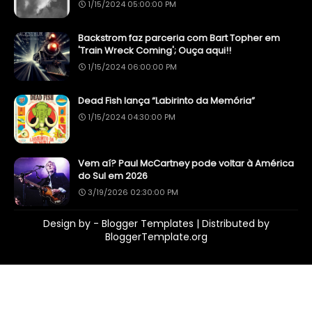
1/15/2024 05:00:00 PM
Backstrom faz parceria com Bart Topher em
'Train Wreck Coming'; Ouça aqui!!
1/15/2024 06:00:00 PM
Dead Fish lança “Labirinto da Memória”
1/15/2024 04:30:00 PM
Vem aí? Paul McCartney pode voltar à América
do Sul em 2026
3/19/2026 02:30:00 PM
Design by -
Blogger Templates
| Distributed by
BloggerTemplate.org