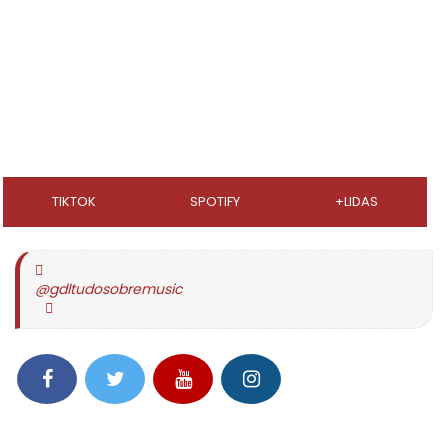
TIKTOK
SPOTIFY
+LIDAS
@gdltudosobremusic