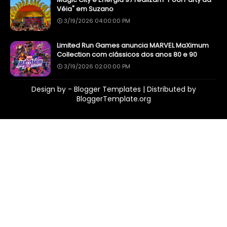
Véia" em Suzano
3/19/2026 04:00:00 PM
Limited Run Games anuncia MARVEL MaXimum
Collection com clássicos dos anos 80 e 90
3/19/2026 02:00:00 PM
Design by -
Blogger Templates
| Distributed by
BloggerTemplate.org