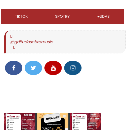
TIKTOK
SPOTIFY
+LIDAS
@gdltudosobremusic