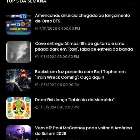
TOP 5 DA SEMANA
Americanas anuncia chegada do lançamento
de Oreo BTS
7/31/2026 04:00:00 PM
Cove entrega ótimos riffs de guitarra e uma
pitada dark em 'Rain', faixa de estreia da banda
1/15/2024 05:00:00 PM
Backstrom faz parceria com Bart Topher em
'Train Wreck Coming'; Ouça aqui!!
1/15/2024 06:00:00 PM
Dead Fish lança “Labirinto da Memória”
1/15/2024 04:30:00 PM
Vem aí? Paul McCartney pode voltar à América
do Sul em 2026