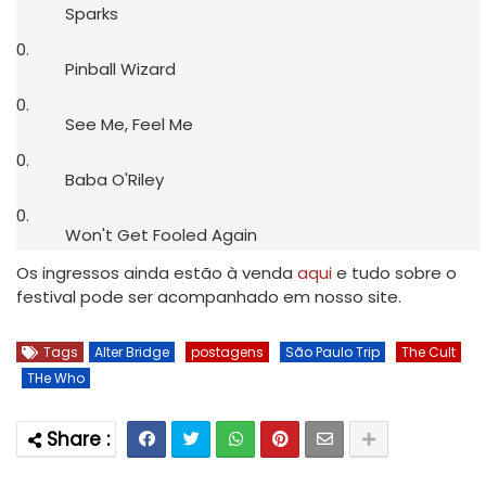
Sparks
Pinball Wizard
See Me, Feel Me
Baba O'Riley
Won't Get Fooled Again
Os ingressos ainda estão à venda
aqui
e tudo sobre o
festival pode ser acompanhado em nosso site.
Tags
Alter Bridge
postagens
São Paulo Trip
The Cult
THe Who