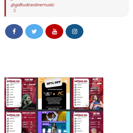
@gdltudosobremusic