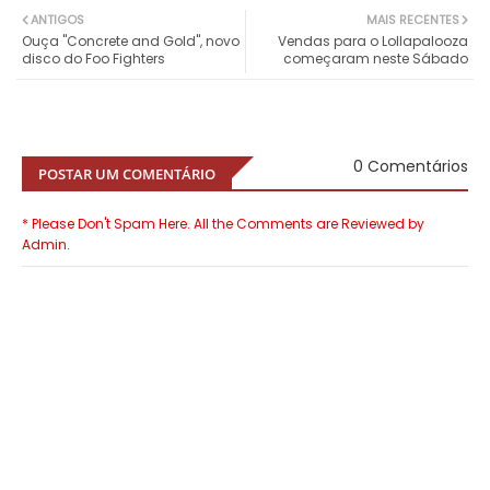
ANTIGOS
MAIS RECENTES
Ouça "Concrete and Gold", novo
Vendas para o Lollapalooza
disco do Foo Fighters
começaram neste Sábado
0 Comentários
POSTAR UM COMENTÁRIO
* Please Don't Spam Here. All the Comments are Reviewed by
Admin.