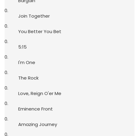
Bargain
Join Together
You Better You Bet
5:15
I'm One
The Rock
Love, Reign O'er Me
Eminence Front
Amazing Journey