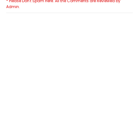
* Please Don't Spam Here. All the Comments are Reviewed by
Admin.