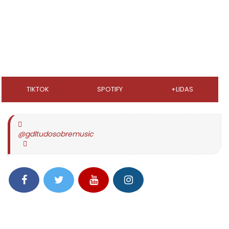
TIKTOK
SPOTIFY
+LIDAS
@gdltudosobremusic