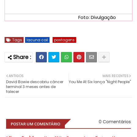
Foto: Divulgação
Tags
lacuna coil
postagens
ANTIGOS
MAIS RECENTES
David Bowie descobriu câncer
You Me At Six lança "Night People"
terminal 3 meses antes de
falecer
0 Comentários
POSTAR UM COMENTÁRIO