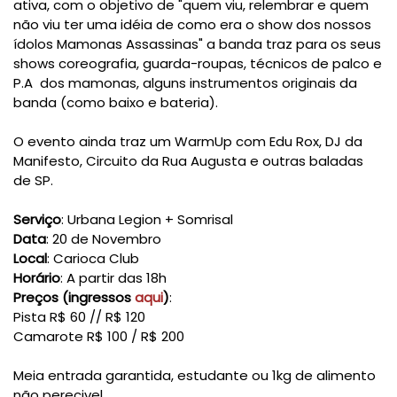
ativa, com o objetivo de
"quem viu, relembrar e quem
não viu ter uma idéia de como era o show dos nossos
ídolos Mamonas Assassinas
" a banda traz para os seus
shows
coreografia, guarda-roupas, técnicos de palco e
P.A dos mamonas, alguns instrumentos originais da
banda (como baixo e bateria).
O evento ainda traz um WarmUp com Edu Rox, DJ da
Manifesto, Circuito da Rua Augusta e outras baladas
de SP.
Serviço
: Urbana Legion + Somrisal
Data
: 20 de Novembro
Local
: Carioca Club
Horário
: A partir das 18h
Preços (ingressos
aqui
)
:
Pista R$ 60 // R$ 120
Camarote R$ 100 / R$ 200
Meia entrada garantida, estudante ou 1kg de alimento
não perecivel