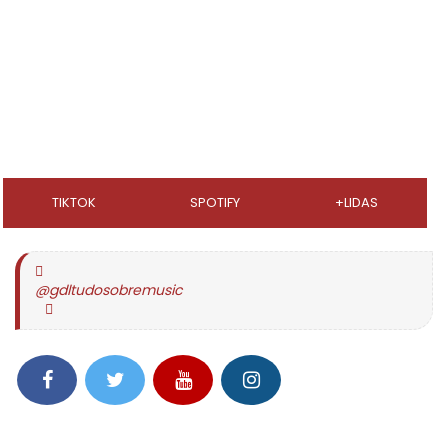
TIKTOK
SPOTIFY
+LIDAS
@gdltudosobremusic