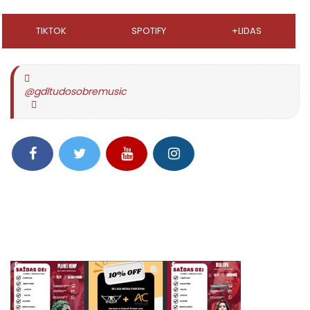
TIKTOK
SPOTIFY
+LIDAS
@gdltudosobremusic