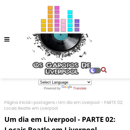
Powered by
Translate
Página inicial
postagens
Um dia em Liverpool - PARTE 02:
Locais Beatle em Liverpool
Um dia em Liverpool - PARTE 02:
Locais Beatle em Liverpool