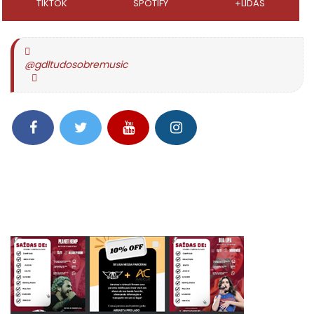
TIKTOK
SPOTIFY
+LIDAS
@gdltudosobremusic