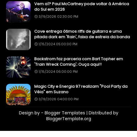
Vem aí? Paul McCartney pode voltar à América
do Sul em 2026
3/19/2026 02:30:00 PM
Cove entrega ótimos riffs de guitarra e uma
pitada dark em 'Rain', faixa de estreia da banda
1/15/2024 05:00:00 PM
Backstrom faz parceria com Bart Topher em
'Train Wreck Coming'; Ouça aqui!!
1/15/2024 06:00:00 PM
Magic City e Energia 97 realizam "Pool Party da
Véia" em Suzano
3/19/2026 04:00:00 PM
Design by -
Blogger Templates
| Distributed by
BloggerTemplate.org