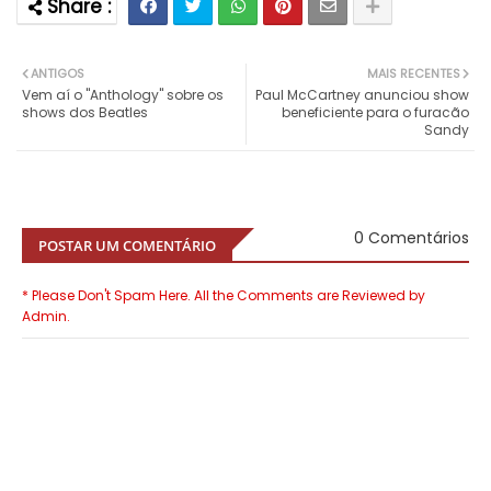
ANTIGOS
MAIS RECENTES
Vem aí o "Anthology" sobre os
Paul McCartney anunciou show
shows dos Beatles
beneficiente para o furacão
Sandy
0 Comentários
POSTAR UM COMENTÁRIO
* Please Don't Spam Here. All the Comments are Reviewed by
Admin.