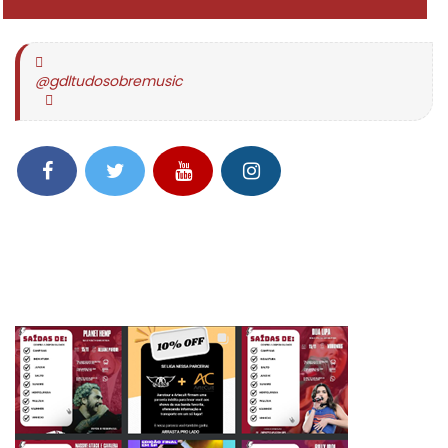
@gdltudosobremusic