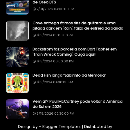
de Oreo BTS
7/31/2026 04:00:00 PM
Cove entrega ótimos riffs de guitarra e uma
pitada dark em 'Rain', faixa de estreia da banda
1/15/2024 05:00:00 PM
Backstrom faz parceria com Bart Topher em
'Train Wreck Coming'; Ouça aqui!!
1/15/2024 06:00:00 PM
Dead Fish lança “Labirinto da Memória”
1/15/2024 04:30:00 PM
Vem aí? Paul McCartney pode voltar à América
do Sul em 2026
3/19/2026 02:30:00 PM
Design by -
Blogger Templates
| Distributed by