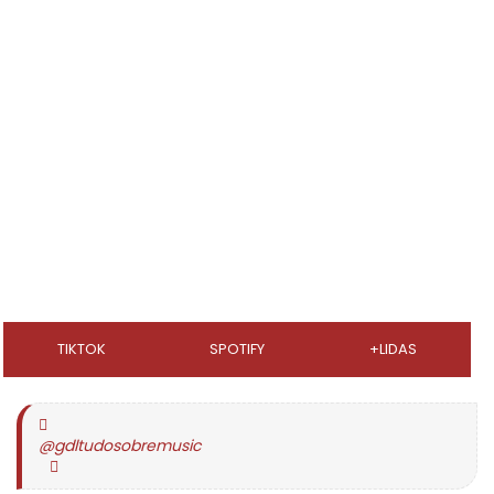
TIKTOK
SPOTIFY
+LIDAS
@gdltudosobremusic