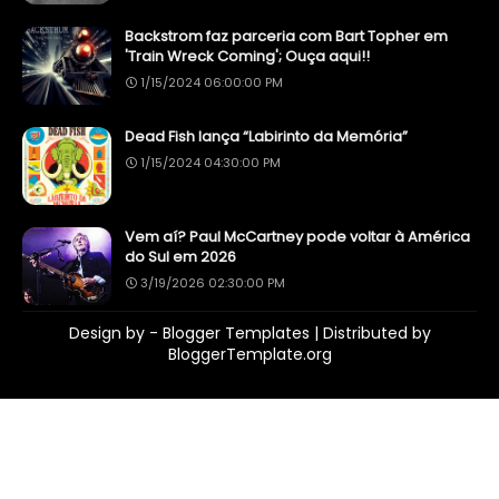
Backstrom faz parceria com Bart Topher em
'Train Wreck Coming'; Ouça aqui!!
1/15/2024 06:00:00 PM
Dead Fish lança “Labirinto da Memória”
1/15/2024 04:30:00 PM
Vem aí? Paul McCartney pode voltar à América
do Sul em 2026
3/19/2026 02:30:00 PM
Design by -
Blogger Templates
| Distributed by
BloggerTemplate.org