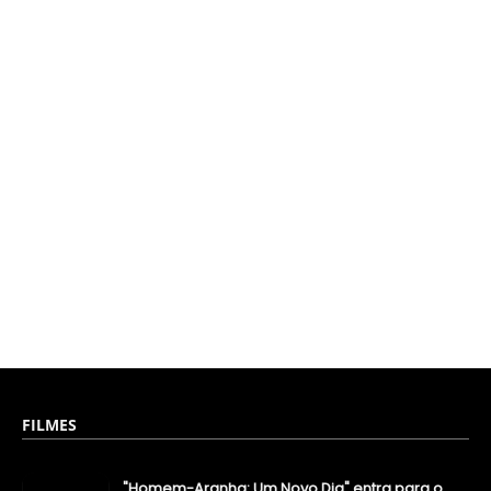
FILMES
"Homem-Aranha: Um Novo Dia" entra para o