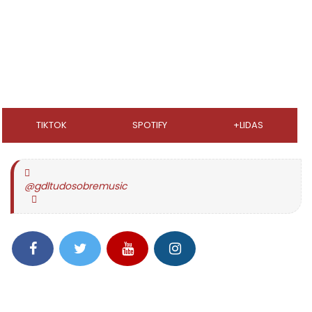
TIKTOK
SPOTIFY
+LIDAS
@gdltudosobremusic