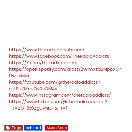
https://www.theradioaddicts.com
https://www.facebook.com/TheRadioAddicts
https://X.com/theradioaddicts
https://open.spotify.com/artist/2WImXzdBMppXC4
UwLaiMzx
https://youtube.com/@theradioaddicts?
si=SjzIRKndOvDpDM4y
https://www.instagram.com/theradioaddicts/
https://www.tiktok.com/@the.radio.addicts?
_t=ZG-8t8ZgUVhrEH&_r=1
Tags
beheard
Muso Soup