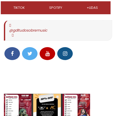
TIKTOK
SPOTIFY
+LIDAS
@gdltudosobremusic