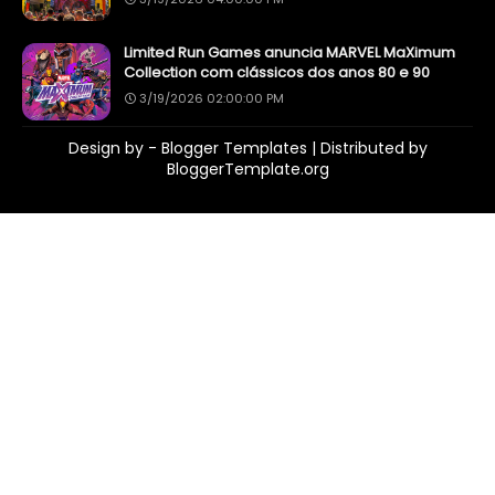
Limited Run Games anuncia MARVEL MaXimum
Collection com clássicos dos anos 80 e 90
3/19/2026 02:00:00 PM
Design by -
Blogger Templates
| Distributed by
BloggerTemplate.org