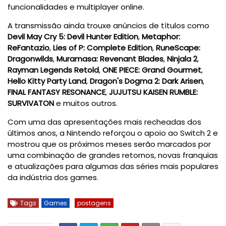
funcionalidades e multiplayer online.
A transmissão ainda trouxe anúncios de títulos como
Devil May Cry 5: Devil Hunter Edition
,
Metaphor:
ReFantazio
,
Lies of P: Complete Edition
,
RuneScape:
Dragonwilds
,
Muramasa: Revenant Blades
,
Ninjala 2
,
Rayman Legends Retold
,
ONE PIECE: Grand Gourmet
,
Hello Kitty Party Land
,
Dragon's Dogma 2: Dark Arisen
,
FINAL FANTASY RESONANCE
,
JUJUTSU KAISEN RUMBLE:
SURVIVATON
e muitos outros.
Com uma das apresentações mais recheadas dos
últimos anos, a Nintendo reforçou o apoio ao Switch 2 e
mostrou que os próximos meses serão marcados por
uma combinação de grandes retornos, novas franquias
e atualizações para algumas das séries mais populares
da indústria dos games.
Tags
Games
postagens