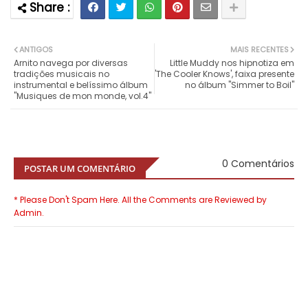
ANTIGOS
MAIS RECENTES
Arnito navega por diversas
Little Muddy nos hipnotiza em
tradições musicais no
'The Cooler Knows', faixa presente
instrumental e belíssimo álbum
no álbum "Simmer to Boil"
"Musiques de mon monde, vol.4"
0 Comentários
POSTAR UM COMENTÁRIO
* Please Don't Spam Here. All the Comments are Reviewed by
Admin.