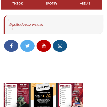
TIKTOK
SPOTIFY
+LIDAS
@gdltudosobremusic