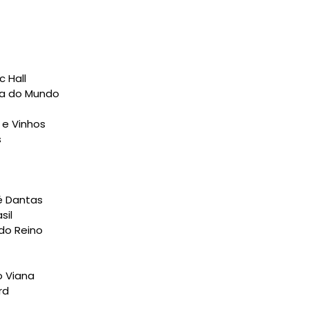
c Hall
ca do Mundo
 e Vinhos
s
é Dantas
sil
do Reino
o Viana
rd