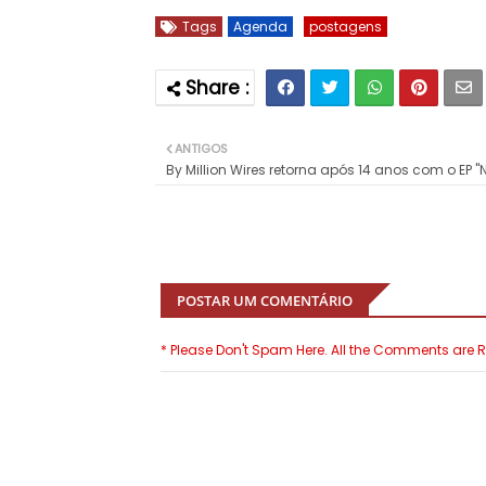
Tags
Agenda
postagens
ANTIGOS
By Million Wires retorna após 14 anos com o EP "N
POSTAR UM COMENTÁRIO
* Please Don't Spam Here. All the Comments are