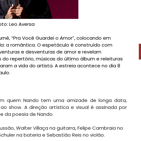
oto: Leo Aversa
turnê, “Pra Você Guardei o Amor”, colocando em
da: a romântica. O espetáculo é construído com
enturas e desventuras de amor e revelam
s do repertório, músicas do último álbum e releituras
am a vida do artista. A estreia acontece no dia 8
ulo.
com quem Nando tem uma amizade de longa data,
 show. A direção artística e visual é assinada por
e da poesia de Nando.
ssão, Walter Villaça na guitarra, Felipe Cambraia no
Schuler na bateria e Sebastião Reis no violão.