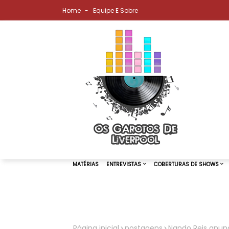
Home
Equipe E Sobre
MATÉRIAS
ENTREVISTAS
COBER
Página inicial
postagens
Nando Reis anunc