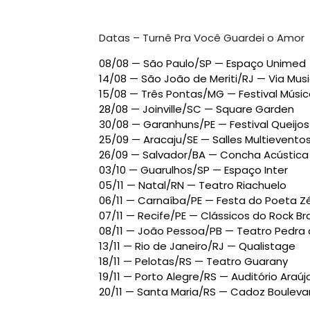
Datas – Turnê Pra Você Guardei o Amor
08/08 — São Paulo/SP — Espaço Unimed
14/08 — São João de Meriti/RJ — Via Musi
15/08 — Três Pontas/MG — Festival Músi
28/08 — Joinville/SC — Square Garden
30/08 — Garanhuns/PE — Festival Queijos
25/09 — Aracaju/SE — Salles Multievento
26/09 — Salvador/BA — Concha Acústica
03/10 — Guarulhos/SP — Espaço Inter
05/11 — Natal/RN — Teatro Riachuelo
06/11 — Carnaíba/PE — Festa do Poeta Z
07/11 — Recife/PE — Clássicos do Rock Bra
08/11 — João Pessoa/PB — Teatro Pedra 
13/11 — Rio de Janeiro/RJ — Qualistage
18/11 — Pelotas/RS — Teatro Guarany
19/11 — Porto Alegre/RS — Auditório Araúj
20/11 — Santa Maria/RS — Cadoz Bouleva