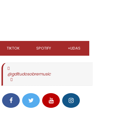
TIKTOK
SPOTIFY
+LIDAS
@gdltudosobremusic