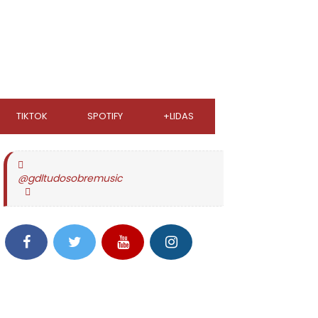
TIKTOK
SPOTIFY
+LIDAS
@gdltudosobremusic