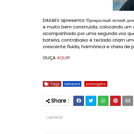
DASAEV apresenta ‘Прекрасный летний де
e muito bem construída, colocando um 
acompanhado por uma segunda voz que am
bateria, contrabaixo e teclado criam u
crescente fluida, harmônica e cheia de 
OUÇA
AQUI
!!
Tags
beheard
postagens
ANTIGOS