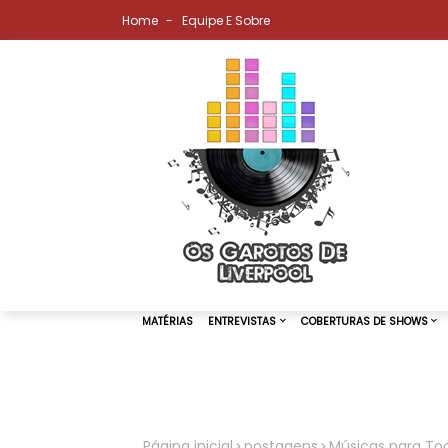
Home
Equipe E Sobre
MATÉRIAS
ENTREVISTAS
COBER
Página inicial
postagens
Músicas para Toc