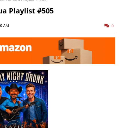
a Playlist #505
00 AM
0