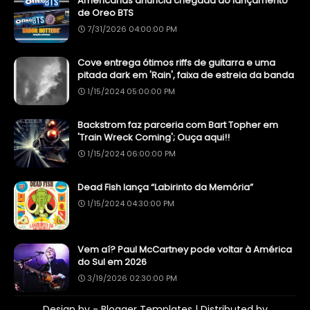
Americanas anuncia chegada do lançamento
de Oreo BTS
7/31/2026 04:00:00 PM
Cove entrega ótimos riffs de guitarra e uma
pitada dark em 'Rain', faixa de estreia da banda
1/15/2024 05:00:00 PM
Backstrom faz parceria com Bart Topher em
'Train Wreck Coming'; Ouça aqui!!
1/15/2024 06:00:00 PM
Dead Fish lança “Labirinto da Memória”
1/15/2024 04:30:00 PM
Vem aí? Paul McCartney pode voltar à América
do Sul em 2026
3/19/2026 02:30:00 PM
Design by -
Blogger Templates
| Distributed by