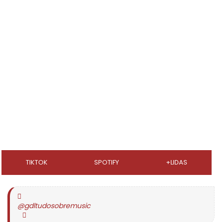
TIKTOK
SPOTIFY
+LIDAS
@gdltudosobremusic