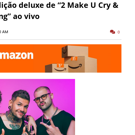
dição deluxe de “2 Make U Cry &
ng” ao vivo
0 AM
0