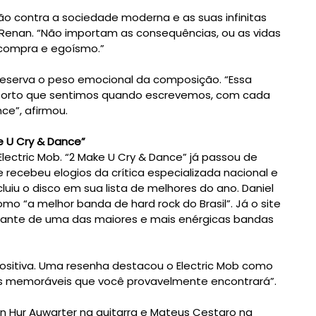
nação contra a sociedade moderna e as suas infinitas
e Renan. “Não importam as consequências, ou as vidas
e compra e egoísmo.”
reserva o peso emocional da composição. “Essa
conforto que sentimos quando escrevemos, com cada
ce”, afirmou.
e U Cry & Dance”
Electric Mob. “2 Make U Cry & Dance” já passou de
 recebeu elogios da crítica especializada nacional e
ncluiu o disco em sua lista de melhores do ano. Daniel
omo “a melhor banda de hard rock do Brasil”. Já o site
diante de uma das maiores e mais enérgicas bandas
positiva. Uma resenha destacou o Electric Mob como
 memoráveis que você provavelmente encontrará”.
n Hur Auwarter na guitarra e Mateus Cestaro na