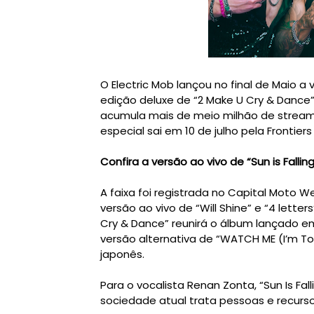
O Electric Mob lançou no final de Maio a 
edição deluxe de “2 Make U Cry & Dance
acumula mais de meio milhão de streams
especial sai em 10 de julho pela Frontiers 
Confira a versão ao vivo de “Sun is Falling
A faixa foi registrada no Capital Moto
versão ao vivo de “Will Shine” e “4 letter
Cry & Dance” reunirá o álbum lançado em 
versão alternativa de “WATCH ME (I’m T
japonês.
Para o vocalista Renan Zonta, “Sun Is Fa
sociedade atual trata pessoas e recurso