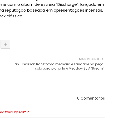
nome com o álbum de estreia “Discharge”, lançado em
uma reputação baseada em apresentações intensas,
ck clássico.
MAIS RECENTES
Ian J Pearson transforma memória e saudade na peça
solo para piano 'In A Meadow By A Stream'
0 Comentários
 Reviewed by Admin.