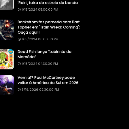
'Rain', faixa de estreia da banda
1/15/2024 05:00:00 PM
Backstrom faz parceria com Bart
Topher em 'Train Wreck Coming';
Ouça aqui!!
1/15/2024 06:00:00 PM
Dead Fish lança “Labirinto da
Memória”
1/15/2024 04:30:00 PM
Vem aí? Paul McCartney pode
voltar à América do Sul em 2026
3/19/2026 02:30:00 PM