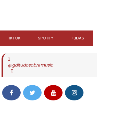
TIKTOK
SPOTIFY
+LIDAS
@gdltudosobremusic