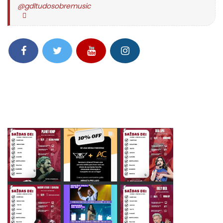
@gdltudosobremusic