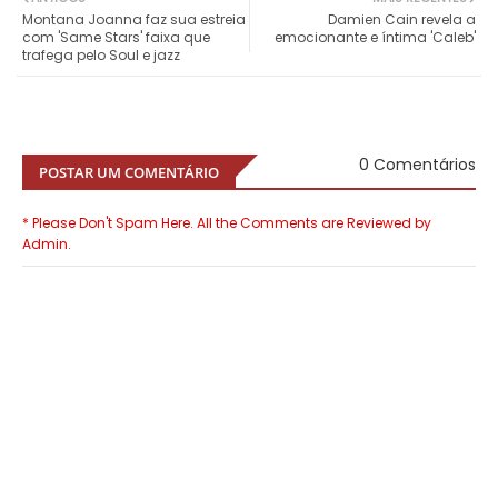
Montana Joanna faz sua estreia
Damien Cain revela a
com 'Same Stars' faixa que
emocionante e íntima 'Caleb'
trafega pelo Soul e jazz
0 Comentários
POSTAR UM COMENTÁRIO
* Please Don't Spam Here. All the Comments are Reviewed by
Admin.