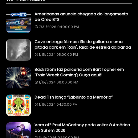
Americanas anuncia chegada do lançamento
de Oreo BTS
7/31/2026 04:00:00 PM
Cove entrega ótimos riffs de guitarra e uma
pitada dark em 'Rain', faixa de estreia da banda
1/15/2024 05:00:00 PM
Backstrom faz parceria com Bart Topher em
'Train Wreck Coming'; Ouça aqui!!
1/15/2024 06:00:00 PM
Dead Fish lança “Labirinto da Memória”
1/15/2024 04:30:00 PM
Vem aí? Paul McCartney pode voltar à América
do Sul em 2026
3/19/2026 02:30:00 PM