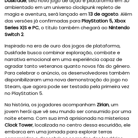
Duskfade
, seu novo jogo de ação e plataforma em 3D
ambientado em um universo clockpunk repleto de
magia e aventura, será lançado em
13 de agosto
. Além
das versões já confirmadas para
PlayStation 5, Xbox
Series X|S e PC
, o título também chegará ao
Nintendo
Switch 2
.
Inspirado na era de ouro dos jogos de plataforma,
Duskfade busca combinar exploração, combate e
narrativa emocional em uma experiência capaz de
agradar tanto veteranos quanto novos fãs do gênero.
Para celebrar o anúncio, os desenvolvedores também
disponibilizaram uma nova demonstração do jogo no
Steam, que agora pode ser testada pela primeira vez
no PlayStation 5.
Na história, os jogadores acompanham
Zirian
, um
jovem herói que vê seu mundo ser consumido por uma
noite eterna. Com sua irmã aprisionada na misteriosa
Clock Tower
, localizada no centro dessa escuridão, ele
embarca em uma jornada para explorar terras