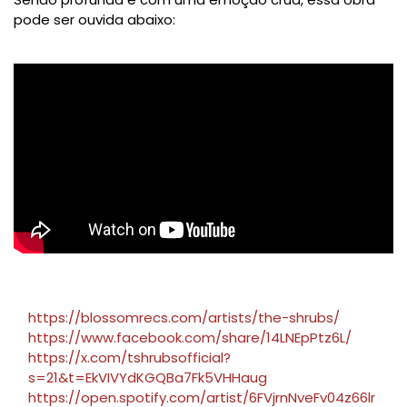
pode ser ouvida abaixo:
https://blossomrecs.com/artists/the-shrubs/
https://www.facebook.com/share/14LNEpPtz6L/
https://x.com/tshrubsofficial?
s=21&t=EkVIVYdKGQBa7Fk5VHHaug
https://open.spotify.com/artist/6FVjrnNveFv04z66lr