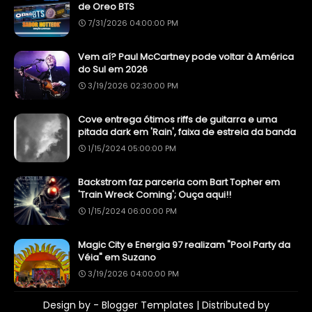
de Oreo BTS
7/31/2026 04:00:00 PM
Vem aí? Paul McCartney pode voltar à América
do Sul em 2026
3/19/2026 02:30:00 PM
Cove entrega ótimos riffs de guitarra e uma
pitada dark em 'Rain', faixa de estreia da banda
1/15/2024 05:00:00 PM
Backstrom faz parceria com Bart Topher em
'Train Wreck Coming'; Ouça aqui!!
1/15/2024 06:00:00 PM
Magic City e Energia 97 realizam "Pool Party da
Véia" em Suzano
3/19/2026 04:00:00 PM
Design by -
Blogger Templates
| Distributed by