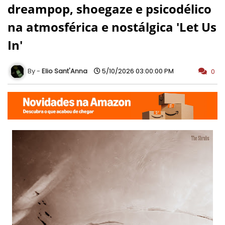
dreampop, shoegaze e psicodélico
na atmosférica e nostálgica 'Let Us
In'
Elio Sant'Anna
5/10/2026 03:00:00 PM
0