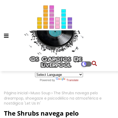
Powered by
Translate
Página inicial
Muso Soup
The Shrubs navega pelo
dreampop, shoegaze e psicodélico na atmosférica e
nostálgica 'Let Us In'
The Shrubs navega pelo