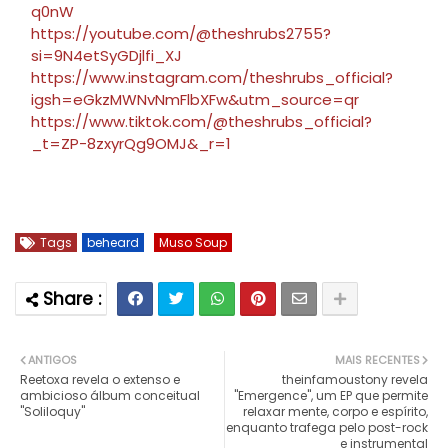
q0nW
https://youtube.com/@theshrubs2755?
si=9N4etSyGDjlfi_XJ
https://www.instagram.com/theshrubs_official?
igsh=eGkzMWNvNmFlbXFw&utm_source=qr
https://www.tiktok.com/@theshrubs_official?
_t=ZP-8zxyrQg9OMJ&_r=1
Tags
beheard
Muso Soup
ANTIGOS
MAIS RECENTES
Reetoxa revela o extenso e
theinfamoustony revela
ambicioso álbum conceitual
"Emergence", um EP que permite
"Soliloquy"
relaxar mente, corpo e espírito,
enquanto trafega pelo post-rock
e instrumental