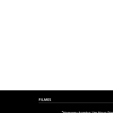
FILMES
"Homem-Aranha: Um Novo Dia