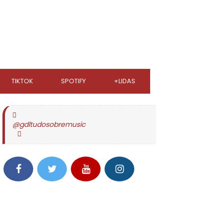
TIKTOK
SPOTIFY
+LIDAS
@gdltudosobremusic