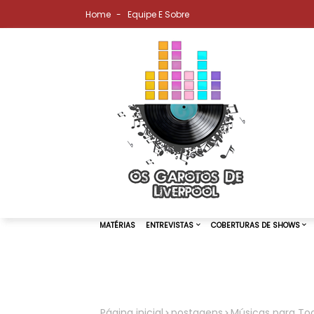
Home
Equipe E Sobre
MATÉRIAS
ENTREVISTAS
COBER
Página inicial
postagens
Músicas para Toc