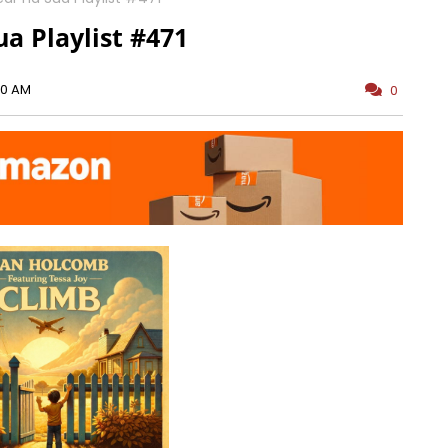
a Playlist #471
00 AM
0