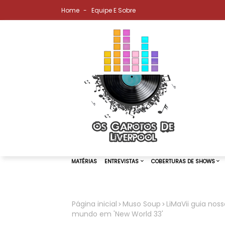
Home
Equipe E Sobre
Página inicial
Muso Soup
LiMaVii guia noss
mundo em 'New World 33'
MATÉRIAS
ENTREVISTAS
COBER