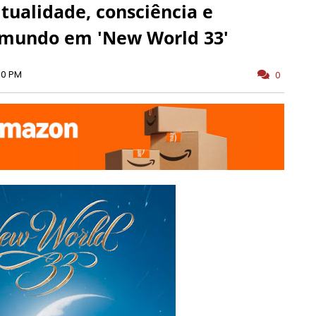
itualidade, consciência e
o mundo em 'New World 33'
00 PM
0