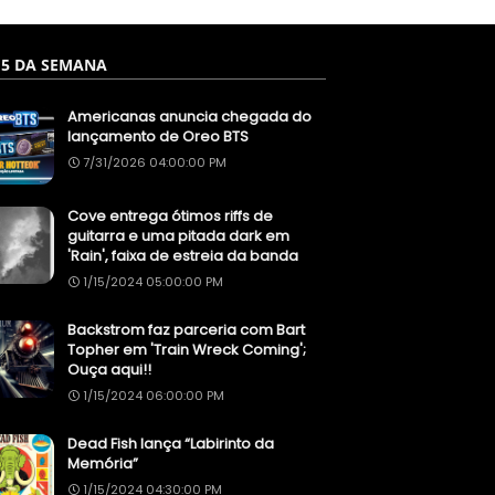
 5 DA SEMANA
Americanas anuncia chegada do
lançamento de Oreo BTS
7/31/2026 04:00:00 PM
Cove entrega ótimos riffs de
guitarra e uma pitada dark em
'Rain', faixa de estreia da banda
1/15/2024 05:00:00 PM
Backstrom faz parceria com Bart
Topher em 'Train Wreck Coming';
Ouça aqui!!
1/15/2024 06:00:00 PM
Dead Fish lança “Labirinto da
Memória”
1/15/2024 04:30:00 PM