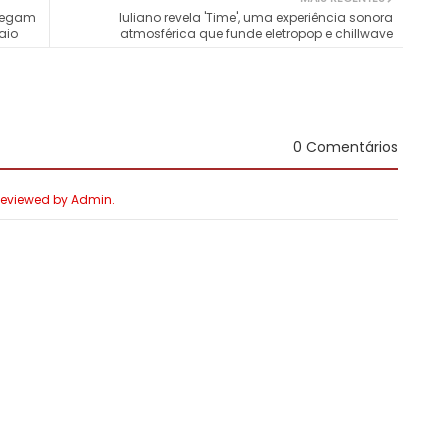
chegam
Iuliano revela 'Time', uma experiência sonora
aio
atmosférica que funde eletropop e chillwave
0 Comentários
 Reviewed by Admin.