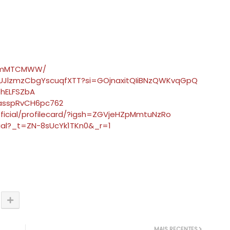
5rmMTCMWW/
pdUJlzmzCbgYscuqfXTT?si=GOjnaxitQIiBNzQWKvqGpQ
ohELFSZbA
TasspRvCH6pc762
fficial/profilecard/?igsh=ZGVjeHZpMmtuNzRo
cial?_t=ZN-8sUcYk1TKn0&_r=1
MAIS RECENTES