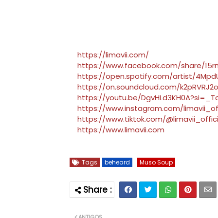
https://limavii.com/
https://www.facebook.com/share/1
https://open.spotify.com/artist/4M
https://on.soundcloud.com/k2pRVRJ2
https://youtu.be/DgvHLd3KH0A?si=_
https://www.instagram.com/limavii_o
https://www.tiktok.com/@limavii_offi
https://www.limavii.com
Tags
beheard
Muso Soup
ANTIGOS