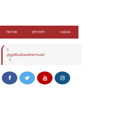
TIKTOK
SPOTIFY
+LIDAS
@gdltudosobremusic