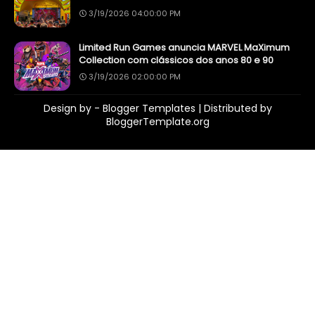
3/19/2026 04:00:00 PM
Limited Run Games anuncia MARVEL MaXimum
Collection com clássicos dos anos 80 e 90
3/19/2026 02:00:00 PM
Design by -
Blogger Templates
| Distributed by
BloggerTemplate.org