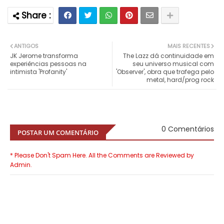
ANTIGOS
MAIS RECENTES
JK Jerome transforma
The Lazz dá continuidade em
experiências pessoas na
seu universo musical com
intimista 'Profanity'
'Observer', obra que trafega pelo
metal, hard/prog rock
0 Comentários
POSTAR UM COMENTÁRIO
* Please Don't Spam Here. All the Comments are Reviewed by
Admin.