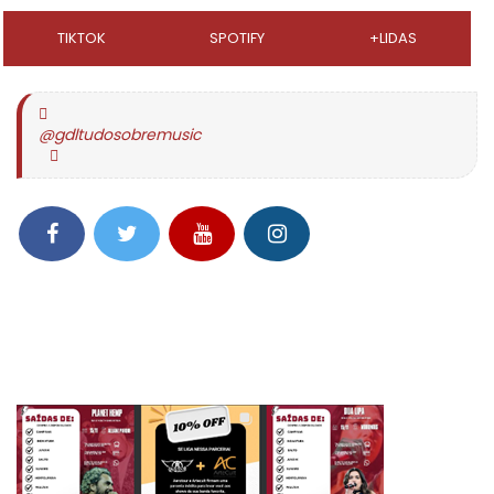
TIKTOK
SPOTIFY
+LIDAS
@gdltudosobremusic