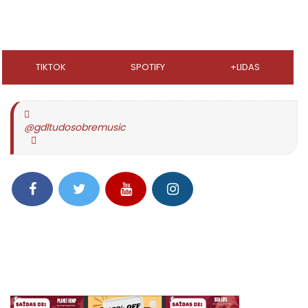
TIKTOK
SPOTIFY
+LIDAS
@gdltudosobremusic