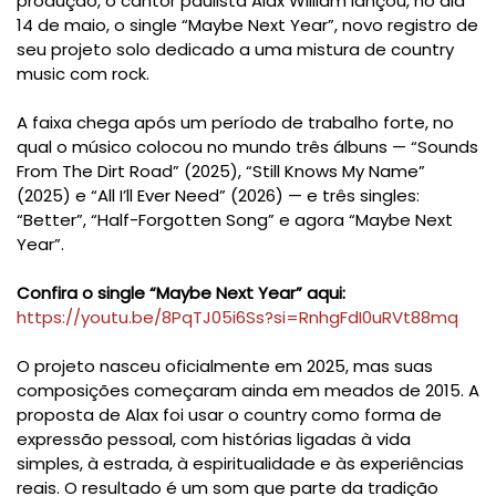
produção, o cantor paulista Alax William lançou, no dia
14 de maio, o single “Maybe Next Year”, novo registro de
seu projeto solo dedicado a uma mistura de country
music com rock.
A faixa chega após um período de trabalho forte, no
qual o músico colocou no mundo três álbuns — “Sounds
From The Dirt Road” (2025), “Still Knows My Name”
(2025) e “All I’ll Ever Need” (2026) — e três singles:
“Better”, “Half-Forgotten Song” e agora “Maybe Next
Year”.
Confira o single “Maybe Next Year” aqui:
https://youtu.be/8PqTJ05i6Ss?si=RnhgFdI0uRVt88mq
O projeto nasceu oficialmente em 2025, mas suas
composições começaram ainda em meados de 2015. A
proposta de Alax foi usar o country como forma de
expressão pessoal, com histórias ligadas à vida
simples, à estrada, à espiritualidade e às experiências
reais. O resultado é um som que parte da tradição