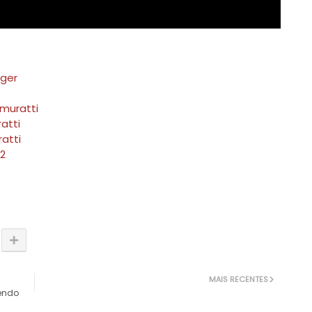
nger
rmuratti
atti
atti
2
MAIS RECENTES
zendo