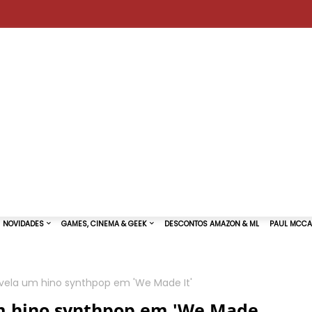
evela um hino synthpop em 'We Made It'
TURAS DE SHOWS
NOVIDADES
GAMES, CINEMA & GEEK
um hino synthpop em 'We Made