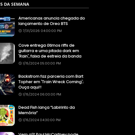
 5 DA SEMANA
Americanas anuncia chegada do
lançamento de Oreo BTS
7/31/2026 04:00:00 PM
Cove entrega ótimos riffs de
guitarra e uma pitada dark em
'Rain', faixa de estreia da banda
1/15/2024 05:00:00 PM
Backstrom faz parceria com Bart
Topher em 'Train Wreck Coming';
Ouça aqui!!
1/15/2024 06:00:00 PM
Dead Fish lança “Labirinto da
Memória”
1/15/2024 04:30:00 PM
Vem aí? Paul McCartney pode