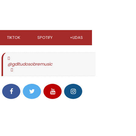
TIKTOK
SPOTIFY
+LIDAS
@gdltudosobremusic