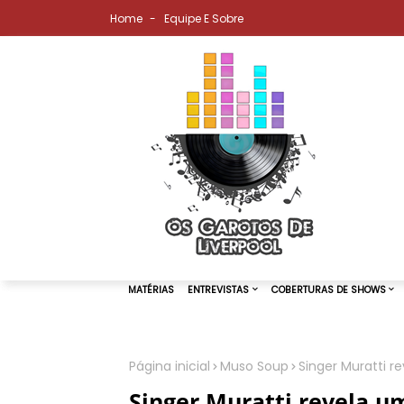
Home
Equipe E Sobre
Página inicial
Muso Soup
Singer Muratti r
MATÉRIAS
ENTREVISTAS
COBER
Singer Muratti revela 