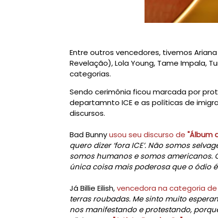
Entre outros vencedores, tivemos Ariana 
Revelação), Lola Young, Tame Impala, Tur
categorias.
Sendo cerimônia ficou marcada por prot
departamnto ICE e as políticas de imigr
discursos.
Bad Bunny
usou seu discurso de
"Álbum 
quero dizer ‘fora ICE’. Não somos selva
somos humanos e somos americanos. O 
única coisa mais poderosa que o ódio é o
Já Billie Eilish,
vencedora na categoria d
terras roubadas. Me sinto muito espera
nos manifestando e protestando, porque