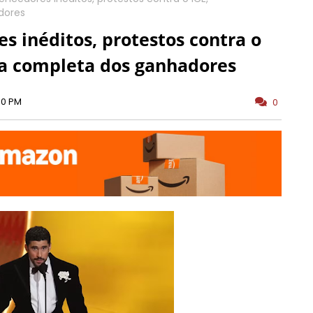
dores
 inéditos, protestos contra o
sta completa dos ganhadores
00 PM
0