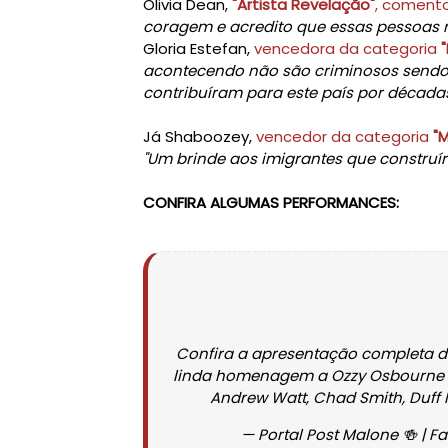
Olivia Dean,
"Artista Revelação"
, coment
coragem e acredito que essas pessoas 
Gloria Estefan,
vencedora da categoria
acontecendo não são criminosos sendo p
contribuíram para este país por décadas.
Já Shaboozey,
vencedor da categoria
"
"Um brinde aos imigrantes que construíra
CONFIRA ALGUMAS PERFORMANCES:
Confira a apresentação completa de
linda homenagem a Ozzy Osbourne
Andrew Watt, Chad Smith, Duff
— Portal Post Malone 🍻 | F