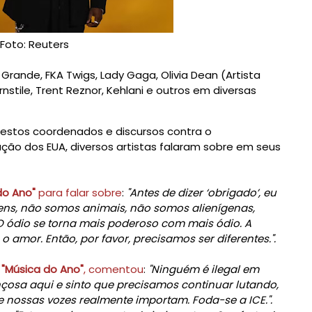
Foto: Reuters
Grande, FKA Twigs, Lady Gaga, Olivia Dean (Artista
nstile, Trent Reznor, Kehlani e outros em diversas
estos coordenados e discursos contra o
ação dos EUA, diversos artistas falaram sobre em seus
do Ano"
para falar sobre
:
"Antes de dizer ‘obrigado’, eu
gens, não somos animais, não somos alienígenas,
ódio se torna mais poderoso com mais ódio. A
 amor. Então, por favor, precisamos ser diferentes.".
e
"Música do Ano"
, comentou
:
"
Ninguém é ilegal em
nçosa aqui e sinto que precisamos continuar lutando,
 nossas vozes realmente importam. Foda-se a ICE.".