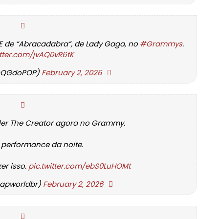
 de “Abracadabra”, de Lady Gaga, no
#Grammys
.
itter.com/jvAQ0vR6tK
@QGdoPOP)
February 2, 2026
ler The Creator agora no Grammy.
 performance da noite.
er isso.
pic.twitter.com/ebS0LuHOMt
rapworldbr)
February 2, 2026