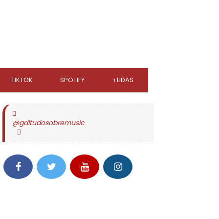
TIKTOK
SPOTIFY
+LIDAS
@gdltudosobremusic