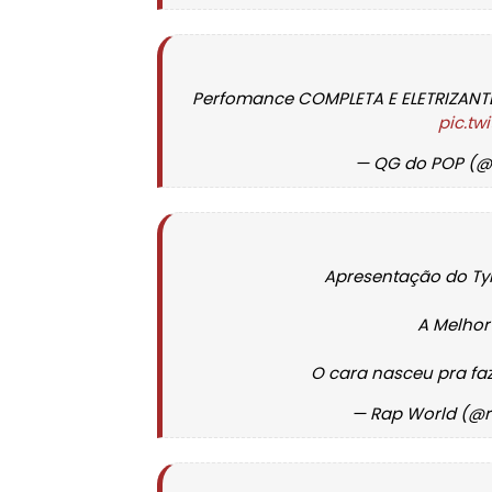
Perfomance COMPLETA E ELETRIZANTE
pic.tw
— QG do POP (
Apresentação do Ty
A Melhor
O cara nasceu pra faz
— Rap World (@