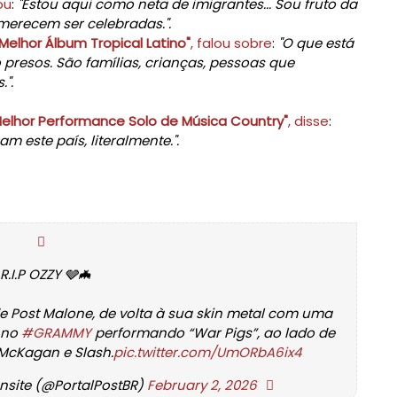
ou
:
"Estou aqui como neta de imigrantes... S
ou fruto da
merecem ser celebradas.".
"Melhor Álbum Tropical Latino"
, falou sobre
:
"
O que está
resos. São famílias, crianças, pessoas que
".
Melhor Performance Solo de Música Country"
, disse
:
m este país, literalmente.".
R.I.P OZZY 🩶🦇
 Post Malone, de volta à sua skin metal com uma
 no
#GRAMMY
performando “War Pigs”, ao lado de
 McKagan e Slash.
pic.twitter.com/UmORbA6ix4
ansite (@PortalPostBR)
February 2, 2026