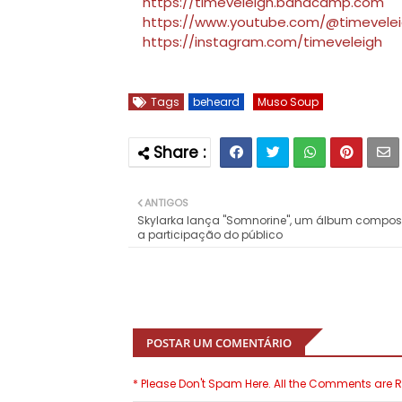
https://timeveleigh.bandcamp.com
https://www.youtube.com/@timevelei
https://instagram.com/timeveleigh
Tags
beheard
Muso Soup
ANTIGOS
Skylarka lança "Somnorine", um álbum compo
a participação do público
POSTAR UM COMENTÁRIO
* Please Don't Spam Here. All the Comments are