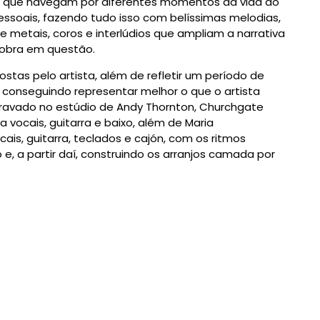
 que navegam por diferentes momentos da vida do
essoais, fazendo tudo isso com belíssimas melodias,
metais, coros e interlúdios que ampliam a narrativa
 obra em questão.
tas pelo artista, além de refletir um período de
 conseguindo representar melhor o que o artista
 gravado no estúdio de Andy
Thornton
, Churchgate
 vocais, guitarra e baixo, além de
Maria
ais, guitarra, teclados e cajón, com os ritmos
, a partir daí, construindo os arranjos camada por