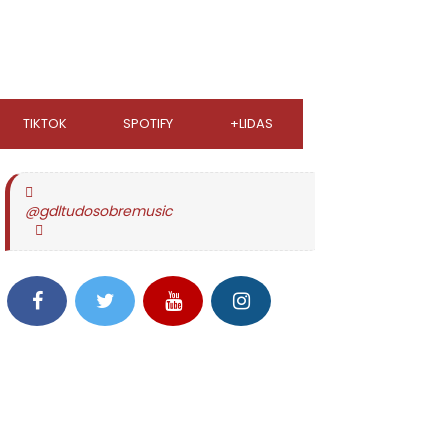
TIKTOK
SPOTIFY
+LIDAS
@gdltudosobremusic