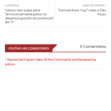
ANTIGOS
MAIS RECENTES
Tahani fala sobre estar
"Samuel Rosa Tour" volta a São
"emocionalmente presa na
Paulo
despreocupação da juventude"
em '17'
0 Comentários
POSTAR UM COMENTÁRIO
* Please Don't Spam Here. All the Comments are Reviewed by
Admin.