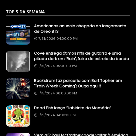
TOP 5 DA SEMANA
Americanas anuncia chegada do lançamento
de Oreo BTS
7/31/2026 04:00:00 PM
Cove entrega ótimos riffs de guitarra e uma
pitada dark em 'Rain', faixa de estreia da banda
1/15/2024 05:00:00 PM
Backstrom faz parceria com Bart Topher em
'Train Wreck Coming'; Ouça aqui!!
1/15/2024 06:00:00 PM
Dead Fish lança “Labirinto da Memória”
1/15/2024 04:30:00 PM
Vem aí? Paul McCartney pode voltar à América