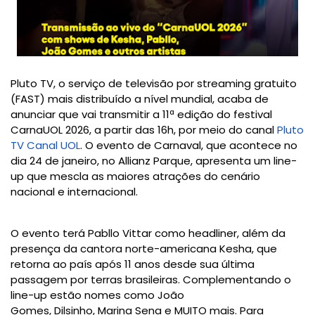
Pluto TV
, o serviço de televisão por streaming gratuito
(FAST) mais distribuído a nível mundial, acaba de
anunciar que vai transmitir a 11ª edição do festival
CarnaUOL 2026, a partir das 16h, por meio do canal
Pluto
TV Canal UOL
. O evento de Carnaval, que acontece no
dia 24 de janeiro, no Allianz Parque, apresenta um line-
up que mescla as maiores atrações do cenário
nacional e internacional.
O evento terá
Pabllo Vittar
como headliner, além da
presença da cantora norte-americana
Kesha
, que
retorna ao país após 11 anos desde sua última
passagem por terras brasileiras. Complementando o
line-up estão nomes como
João
Gomes
,
Dilsinho
,
Marina Sena
e MUITO mais. Para