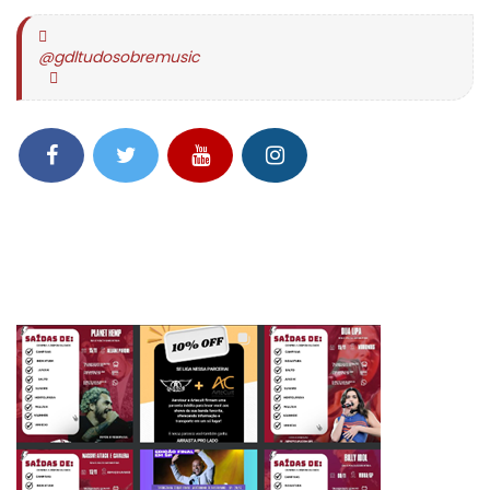
@gdltudosobremusic