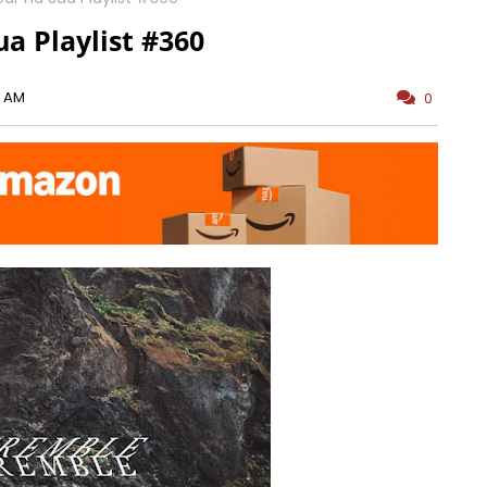
a Playlist #360
0 AM
0