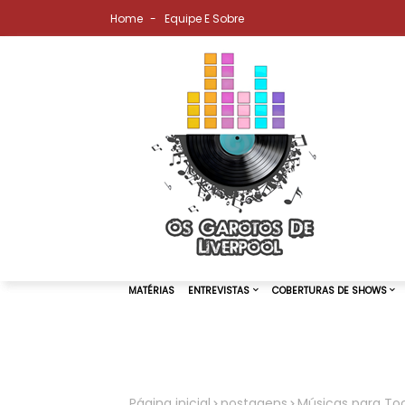
Home
Equipe E Sobre
MATÉRIAS
ENTREVISTAS
COBER
Página inicial
postagens
Músicas para Toc