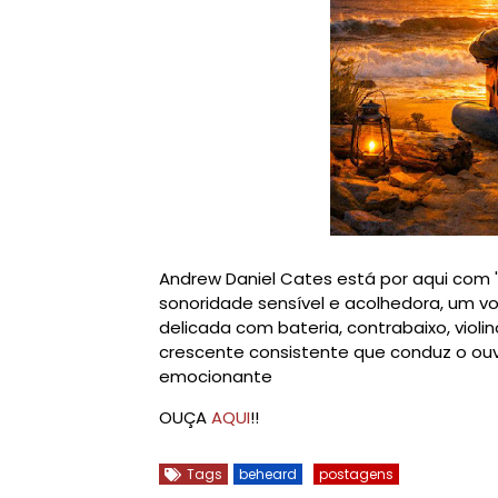
Andrew Daniel Cates está por aqui com '
sonoridade sensível e acolhedora, um 
delicada com bateria, contrabaixo, viol
crescente consistente que conduz o ouv
emocionante
OUÇA
AQUI
!!
Tags
beheard
postagens