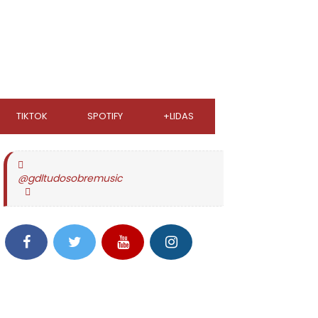
TIKTOK
SPOTIFY
+LIDAS
@gdltudosobremusic