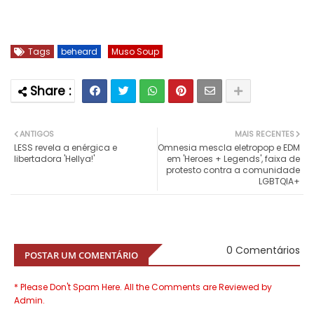
Tags
beheard
Muso Soup
ANTIGOS
MAIS RECENTES
LESS revela a enérgica e
Omnesia mescla eletropop e EDM
libertadora 'Hellya!'
em 'Heroes + Legends', faixa de
protesto contra a comunidade
LGBTQIA+
0 Comentários
POSTAR UM COMENTÁRIO
* Please Don't Spam Here. All the Comments are Reviewed by
Admin.