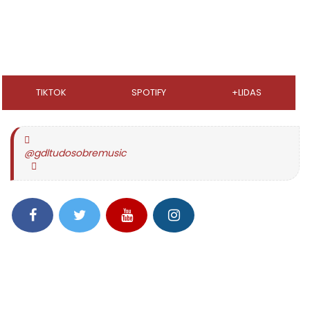
TIKTOK
SPOTIFY
+LIDAS
@gdltudosobremusic