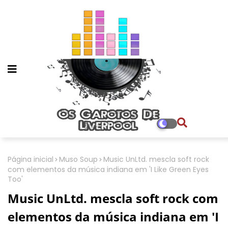
Página inicial
Muso Soup
Music UnLtd. mescla soft rock
com elementos da música indiana em 'I Like Green Eyes
Too'
Music UnLtd. mescla soft rock com
elementos da música indiana em 'I