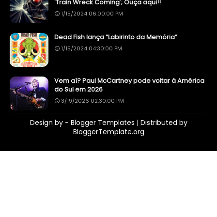
'Train Wreck Coming'; Ouça aqui!!
1/15/2024 06:00:00 PM
Dead Fish lança “Labirinto da Memória”
1/15/2024 04:30:00 PM
Vem aí? Paul McCartney pode voltar à América
do Sul em 2026
3/19/2026 02:30:00 PM
Design by -
Blogger Templates
| Distributed by
BloggerTemplate.org