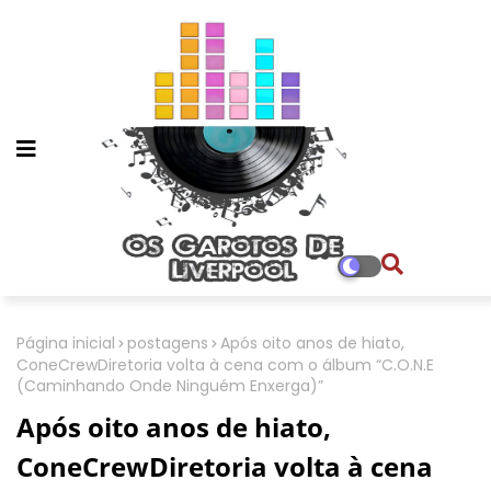
Página inicial
postagens
Após oito anos de hiato,
ConeCrewDiretoria volta à cena com o álbum “C.O.N.E
(Caminhando Onde Ninguém Enxerga)”
Após oito anos de hiato,
ConeCrewDiretoria volta à cena