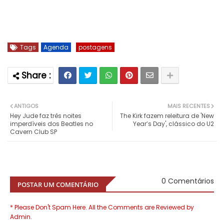
Tags
Agenda
postagens
ANTIGOS
MAIS RECENTES
Hey Jude faz três noites
The Kirk fazem releitura de 'New
imperdíveis dos Beatles no
Year’s Day', clássico do U2
Cavern Club SP
0 Comentários
POSTAR UM COMENTÁRIO
* Please Don't Spam Here. All the Comments are Reviewed by
Admin.