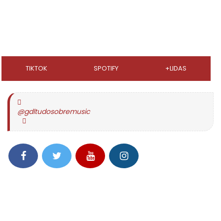
TIKTOK
SPOTIFY
+LIDAS
@gdltudosobremusic