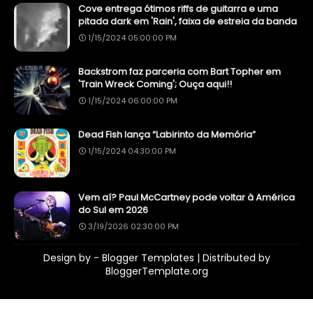
Cove entrega ótimos riffs de guitarra e uma
pitada dark em 'Rain', faixa de estreia da banda
1/15/2024 05:00:00 PM
Backstrom faz parceria com Bart Topher em
'Train Wreck Coming'; Ouça aqui!!
1/15/2024 06:00:00 PM
Dead Fish lança “Labirinto da Memória”
1/15/2024 04:30:00 PM
Vem aí? Paul McCartney pode voltar à América
do Sul em 2026
3/19/2026 02:30:00 PM
Design by -
Blogger Templates
| Distributed by
BloggerTemplate.org