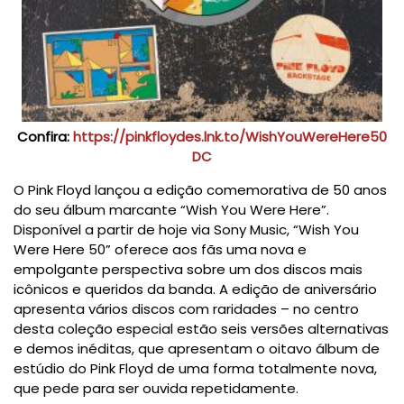
Confira:
https://pinkfloydes.lnk.to/WishYouWereHere50
DC
O Pink Floyd lançou a edição comemorativa de 50 anos
do seu álbum marcante “Wish You Were Here”.
Disponível a partir de hoje via Sony Music, “Wish You
Were Here 50” oferece aos fãs uma nova e
empolgante perspectiva sobre um dos discos mais
icônicos e queridos da banda. A edição de aniversário
apresenta vários discos com raridades – no centro
desta coleção especial estão seis versões alternativas
e demos inéditas, que apresentam o oitavo álbum de
estúdio do Pink Floyd de uma forma totalmente nova,
que pede para ser ouvida repetidamente.