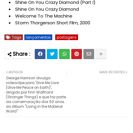
Shine On You Crazy Diamond (Part I)
Shine On You Crazy Diamond
Welcome To The Machine
Storm Thorgerson Short Film, 2000
Tags
lançamentos
postagens
ANTIGOS
MAIS RECENTES
George Harrison divulga
videoclipe para 'Give Me Love
(Give Me Peace on Earth)',
dirigido por Finn Wolfhard
(Stranger Things) e que faz parte
da comemoração dos 50 anos
do álbum "Living in the Material
World"