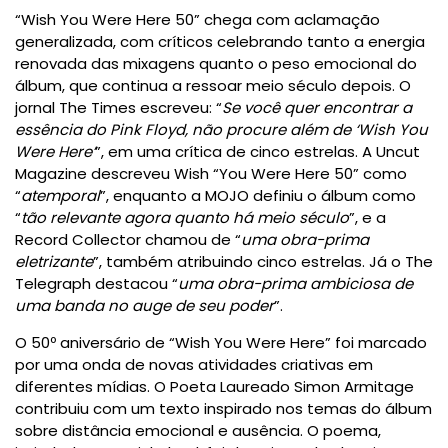
“Wish You Were Here 50” chega com aclamação
generalizada, com críticos celebrando tanto a energia
renovada das mixagens quanto o peso emocional do
álbum, que continua a ressoar meio século depois. O
jornal The Times escreveu: “
Se você quer encontrar a
essência do Pink Floyd, não procure além de ‘Wish You
Were Here’
”, em uma crítica de cinco estrelas. A Uncut
Magazine descreveu Wish “You Were Here 50” como
“
atemporal
”, enquanto a MOJO definiu o álbum como
“
tão relevante agora quanto há meio século
”, e a
Record Collector chamou de “
uma obra-prima
eletrizante
”, também atribuindo cinco estrelas. Já o The
Telegraph destacou “
uma obra-prima ambiciosa de
uma banda no auge de seu poder
”.
O 50º aniversário de “Wish You Were Here” foi marcado
por uma onda de novas atividades criativas em
diferentes mídias. O Poeta Laureado Simon Armitage
contribuiu com um texto inspirado nos temas do álbum
sobre distância emocional e ausência. O poema,