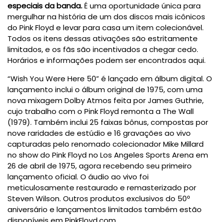
especiais da banda.
É uma oportunidade única para
mergulhar na história de um dos discos mais icônicos
do Pink Floyd e levar para casa um item colecionável.
Todos os itens dessas ativações são estritamente
limitados, e os fãs são incentivados a chegar cedo.
Horários e informações podem ser encontrados aqui.
“Wish You Were Here 50” é lançado em álbum digital. O
lançamento inclui o álbum original de 1975, com uma
nova mixagem Dolby Atmos feita por James Guthrie,
cujo trabalho com o Pink Floyd remonta a The Wall
(1979). Também inclui 25 faixas bônus, compostas por
nove raridades de estúdio e 16 gravações ao vivo
capturadas pelo renomado colecionador Mike Millard
no show do Pink Floyd no Los Angeles Sports Arena em
26 de abril de 1975, agora recebendo seu primeiro
lançamento oficial. O áudio ao vivo foi
meticulosamente restaurado e remasterizado por
Steven Wilson. Outros produtos exclusivos do 50º
aniversário e lançamentos limitados também estão
disponíveis em PinkFloyd.com.