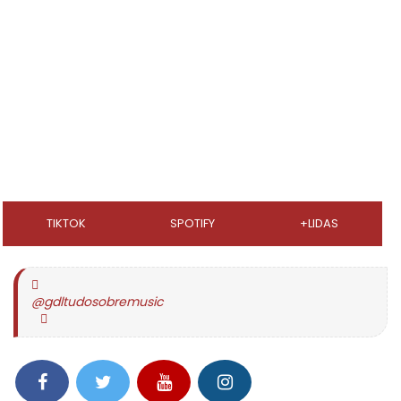
TIKTOK
SPOTIFY
+LIDAS
@gdltudosobremusic