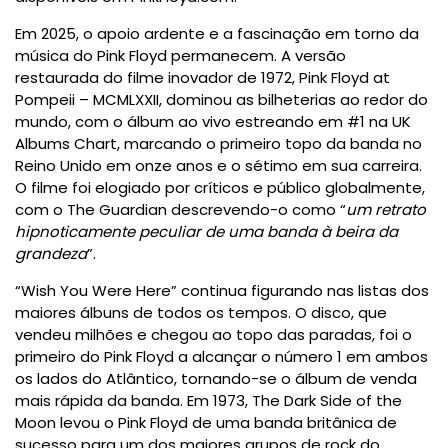
Em 2025, o apoio ardente e a fascinação em torno da
música do Pink Floyd permanecem. A versão
restaurada do filme inovador de 1972, Pink Floyd at
Pompeii – MCMLXXII, dominou as bilheterias ao redor do
mundo, com o álbum ao vivo estreando em #1 na UK
Albums Chart, marcando o primeiro topo da banda no
Reino Unido em onze anos e o sétimo em sua carreira.
O filme foi elogiado por críticos e público globalmente,
com o The Guardian descrevendo-o como “
um retrato
hipnoticamente peculiar de uma banda à beira da
grandeza
”.
“Wish You Were Here” continua figurando nas listas dos
maiores álbuns de todos os tempos. O disco, que
vendeu milhões e chegou ao topo das paradas, foi o
primeiro do Pink Floyd a alcançar o número 1 em ambos
os lados do Atlântico, tornando-se o álbum de venda
mais rápida da banda. Em 1973, The Dark Side of the
Moon levou o Pink Floyd de uma banda britânica de
sucesso para um dos maiores grupos de rock do