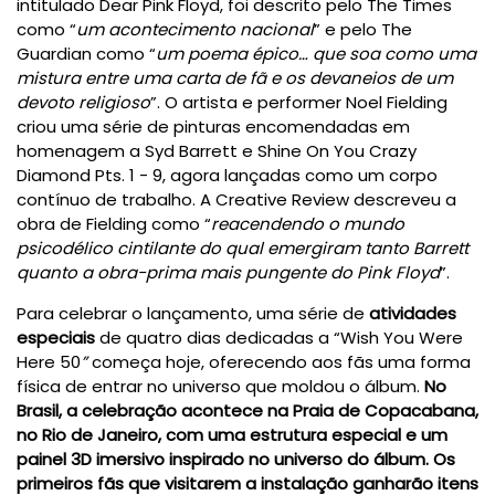
intitulado Dear Pink Floyd, foi descrito pelo The Times
como “
um acontecimento nacional
” e pelo The
Guardian como “
um poema épico… que soa como uma
mistura entre uma carta de fã e os devaneios de um
devoto religioso
”. O artista e performer Noel Fielding
criou uma série de pinturas encomendadas em
homenagem a Syd Barrett e Shine On You Crazy
Diamond Pts. 1 - 9, agora lançadas como um corpo
contínuo de trabalho. A Creative Review descreveu a
obra de Fielding como “
reacendendo o mundo
psicodélico cintilante do qual emergiram tanto Barrett
quanto a obra-prima mais pungente do Pink Floyd
”.
Para celebrar o lançamento, uma série de
atividades
especiais
de quatro dias dedicadas a “Wish You Were
Here 50
”
começa hoje, oferecendo aos fãs uma forma
física de entrar no universo que moldou o álbum.
No
Brasil, a celebração acontece na Praia de Copacabana,
no Rio de Janeiro, com uma estrutura especial e um
painel 3D imersivo inspirado no universo do álbum. Os
primeiros fãs que visitarem a instalação ganharão itens