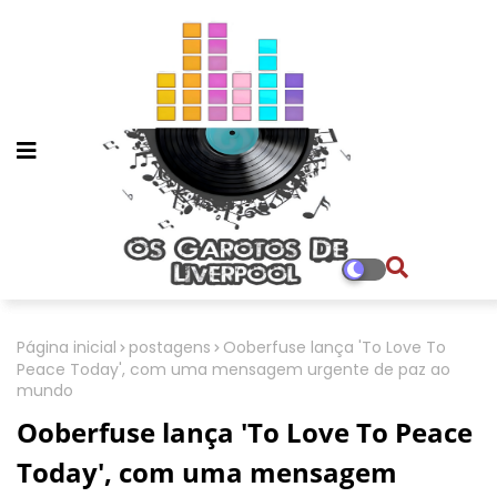
Página inicial
postagens
Ooberfuse lança 'To Love To
Peace Today', com uma mensagem urgente de paz ao
mundo
Ooberfuse lança 'To Love To Peace
Today', com uma mensagem