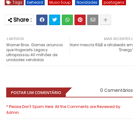
Tags
beheard
Muso Soup
Novidades
postagens
ANTIGOS
MAIS RECENTES
Warner Bros. Games anuncia
Hanr mescla R&B e afrobeats em
que Hogwarts Legacy
'Energy'
ultrapassou 40 milhões de
unidades vendidas
0 Comentários
POSTAR UM COMENTÁRIO
* Please Don't Spam Here. All the Comments are Reviewed by
Admin.