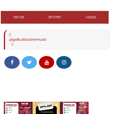
TIKTOK
SPOTIFY
+LIDAS
@gdltudosobremusic