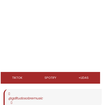
TIKTOK
SPOTIFY
+LIDAS
@gdltudosobremusic