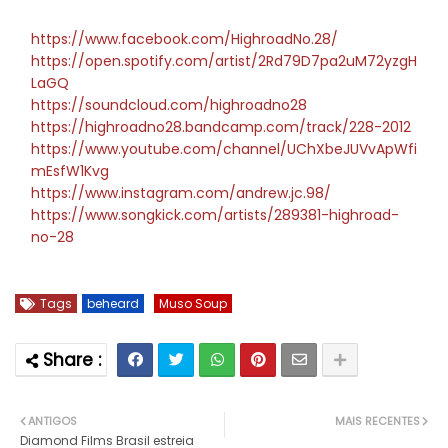
https://www.facebook.com/HighroadNo.28/
https://open.spotify.com/artist/2Rd79D7pa2uM72yzgH
LaGQ
https://soundcloud.com/highroadno28
https://highroadno28.bandcamp.com/track/228-2012
https://www.youtube.com/channel/UChXbeJUVvApWfi
mEsfW1Kvg
https://www.instagram.com/andrew.jc.98/
https://www.songkick.com/artists/289381-highroad-
no-28
Tags
beheard
Muso Soup
ANTIGOS
MAIS RECENTES
Diamond Films Brasil estreia