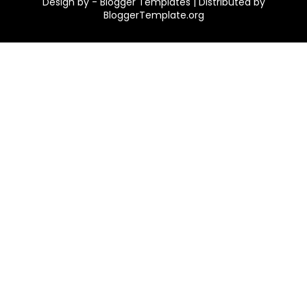
Design by -
Blogger Templates
| Distributed by
BloggerTemplate.org