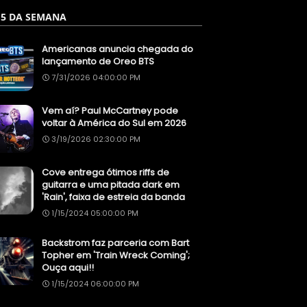
 5 DA SEMANA
Americanas anuncia chegada do
lançamento de Oreo BTS
7/31/2026 04:00:00 PM
Vem aí? Paul McCartney pode
voltar à América do Sul em 2026
3/19/2026 02:30:00 PM
Cove entrega ótimos riffs de
guitarra e uma pitada dark em
'Rain', faixa de estreia da banda
1/15/2024 05:00:00 PM
Backstrom faz parceria com Bart
Topher em 'Train Wreck Coming';
Ouça aqui!!
1/15/2024 06:00:00 PM