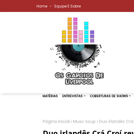
Home
Equipe E Sobre
Página inicial
Muso Soup
Duo irlandês Crá 
MATÉRIAS
ENTREVISTAS
COBER
Duo irlandês Crá Croí rev