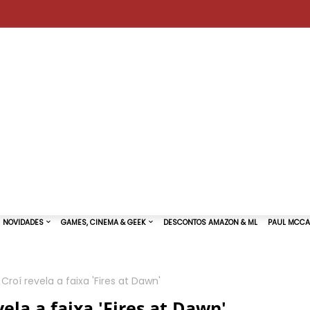
Croí revela a faixa 'Fires at Dawn'
TURAS DE SHOWS
NOVIDADES
GAMES, CINEMA & GEEK
ela a faixa 'Fires at Dawn'