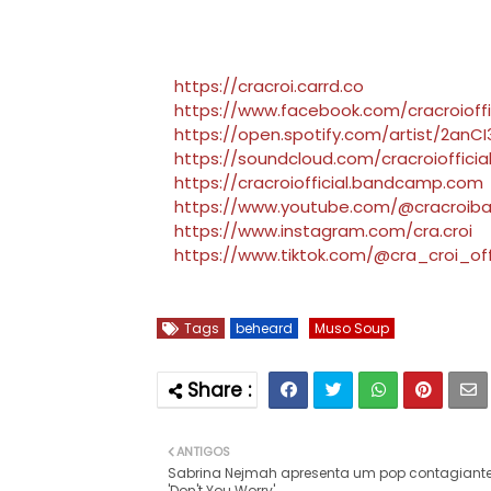
https://cracroi.carrd.co
https://www.facebook.com/cracroioffi
https://open.spotify.com/artist/2a
https://soundcloud.com/cracroiofficia
https://cracroiofficial.bandcamp.com
https://www.youtube.com/@cracroib
https://www.instagram.com/cra.croi
https://www.tiktok.com/@cra_croi_offi
Tags
beheard
Muso Soup
ANTIGOS
Sabrina Nejmah apresenta um pop contagiant
'Don't You Worry'