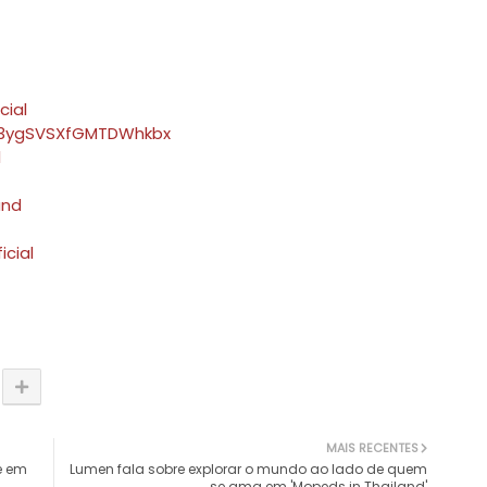
cial
nCI3ygSVSXfGMTDWhkbx
l
and
cial
MAIS RECENTES
e em
Lumen fala sobre explorar o mundo ao lado de quem
se ama em 'Mopeds in Thailand'