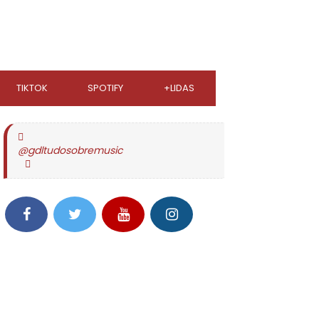
TIKTOK
SPOTIFY
+LIDAS
@gdltudosobremusic