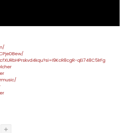
m/
KCPjeDBew/
J4cfXURbHPrskvd4kqu?si=I9KcR8cgR-qEi748C5lrFg
lcher
er
rmusic/
r
er