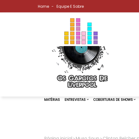
Home
Equipe E Sobre
MATÉRIAS
ENTREVISTAS
COBER
Página inicial
Muso Soup
Clinton Belcher