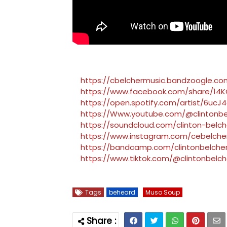
https://cbelchermusic.bandzoogle.co
https://www.facebook.com/share/14
https://open.spotify.com/artist/6uc
https://Www.youtube.com/@clintonbe
https://soundcloud.com/clinton-belch
https://www.instagram.com/cebelche
https://bandcamp.com/clintonbelche
https://www.tiktok.com/@clintonbelch
Tags
beheard
Muso Soup