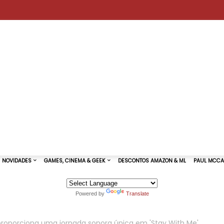
Powered by
Translate
TURAS DE SHOWS
NOVIDADES
GAMES, CINEMA & GEEK
 proporciona uma jornada sonora única em 'Stay With Me'