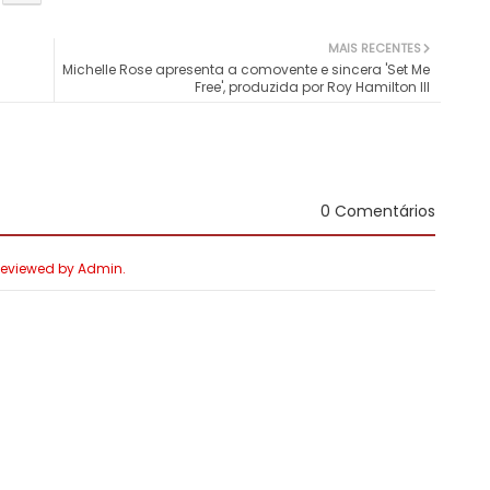
MAIS RECENTES
Michelle Rose apresenta a comovente e sincera 'Set Me
Free', produzida por Roy Hamilton III
0 Comentários
 Reviewed by Admin.