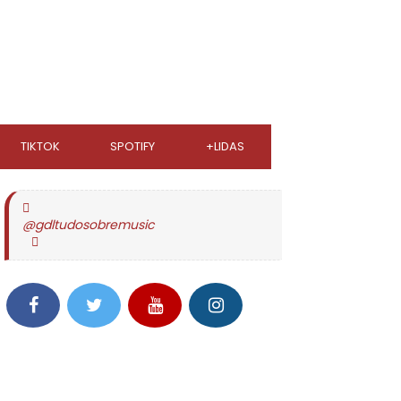
TIKTOK
SPOTIFY
+LIDAS
@gdltudosobremusic