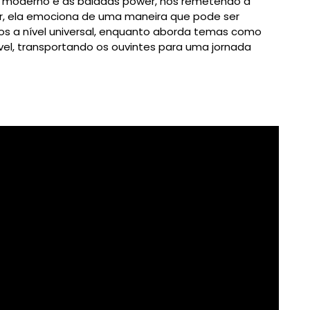
k moderno e as baladas power, nos remetendo a
r, ela emociona de uma maneira que pode ser
os a nível universal, enquanto aborda temas como
ável, transportando os ouvintes para uma jornada