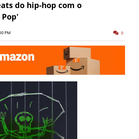
ats do hip-hop com o
 Pop'
:00 PM
0