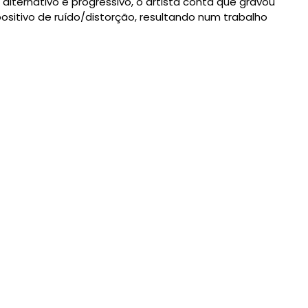
lternativo e progressivo, o artista conta que gravou
sitivo de ruído/distorção, resultando num trabalho