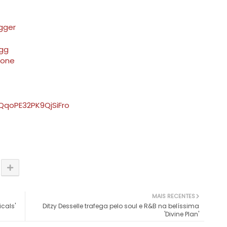
gger
gg
tone
cQqoPE32PK9QjSiFro
MAIS RECENTES
icals'
Ditzy Desselle trafega pelo soul e R&B na belíssima
'Divine Plan'