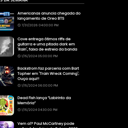
Americanas anuncia chegada do
lançamento de Oreo BTS
7/31/2026 04:00:00 PM
Cove entrega ótimos riffs de
guitarra e uma pitada dark em
'Rain', faixa de estreia da banda
1/15/2024 05:00:00 PM
Backstrom faz parceria com Bart
Topher em 'Train Wreck Coming';
Ouça aqui!!
1/15/2024 06:00:00 PM
Dead Fish lança “Labirinto da
Memória”
1/15/2024 04:30:00 PM
Vem aí? Paul McCartney pode