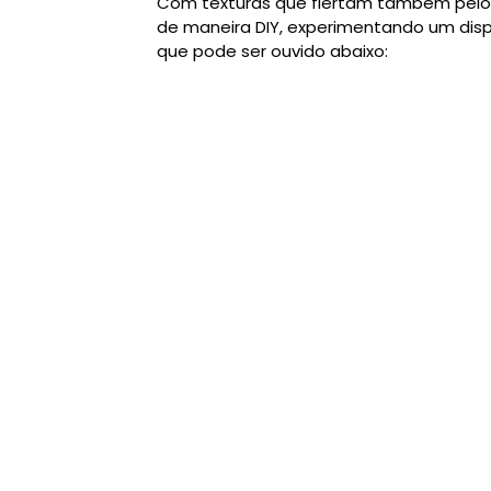
Com texturas que flertam também pelo a
de maneira DIY, experimentando um dispo
que pode ser ouvido abaixo: