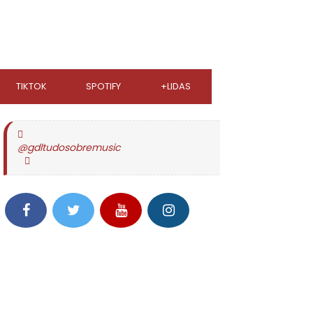
TIKTOK
SPOTIFY
+LIDAS
@gdltudosobremusic