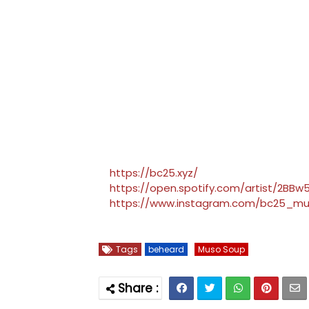
https://bc25.xyz/
https://open.spotify.com/artist/2B
https://www.instagram.com/bc25_mu
Tags
beheard
Muso Soup