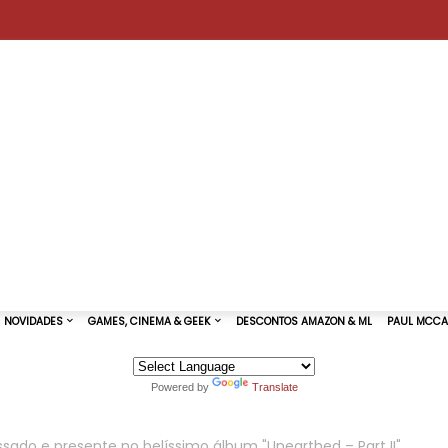
Powered by
Translate
TURAS DE SHOWS
NOVIDADES
GAMES, CINEMA & GEEK
ado e presente no belíssimo álbum "Unearthed – Part II"