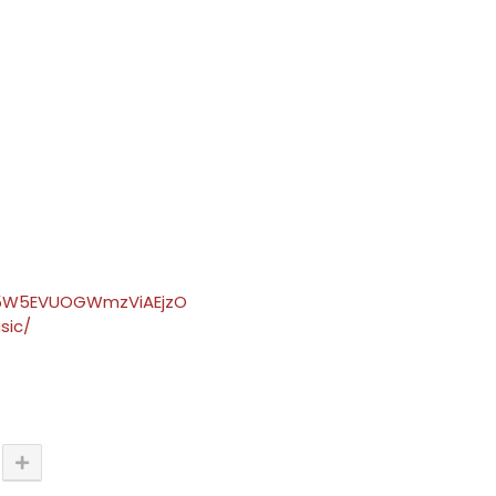
Bw5W5EVUOGWmzViAEjzO
sic/