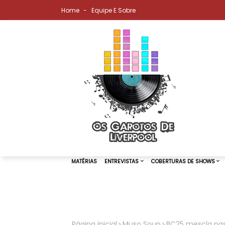
Home
Equipe E Sobre
MATÉRIAS
ENTREVISTAS
COBER
Página inicial
Muso Soup
BC25 mescla pass