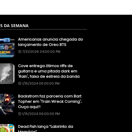
 5 DA SEMANA
Americanas anuncia chegada do
lançamento de Oreo BTS
7/31/2026 04:00:00 PM
Cove entrega ótimos riffs de
guitarra e uma pitada dark em
'Rain', faixa de estreia da banda
1/15/2024 05:00:00 PM
Backstrom faz parceria com Bart
Topher em 'Train Wreck Coming';
Ouça aqui!!
1/15/2024 06:00:00 PM
Dead Fish lança “Labirinto da
Memória”