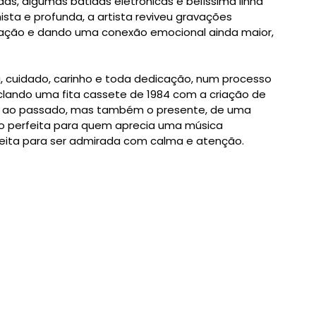
s, algumas batidas eletrônicas e belíssima linha
sta e profunda, a artista reviveu gravações
ização e dando uma conexão emocional ainda maior,
 cuidado, carinho e toda dedicação, num processo
lando uma fita cassete de 1984 com a criação de
a ao passado, mas também o presente, de uma
do perfeita para quem aprecia uma música
 Feita para ser admirada com calma e atenção.