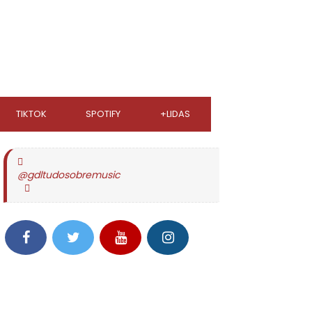
TIKTOK
SPOTIFY
+LIDAS
@gdltudosobremusic