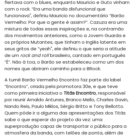
flertava com o blues, enquanto Mauricio e Guto vinham
com o rock. “Era uma banda disfuncional que
funcionava", definiu Mauricio no documentário “Barão
Vermelho: Por que a gente é assim?”. Cazuza era uma
mistura de todas essas inspirações e, na contramão
dos movimentos anteriores, como a Jovem Guarda e
os próprios Mutantes, que tinham o inglês latente em
seus gritos de “yeah", ele definiu o que seria a atitude
de um
rock and roll
brasileiro, cantado em português
“É”. Não à toa, o Barão se estabeleceu como um dos
nomes que abriram caminho para o BRock.
A turnê Barão Vermelho Encontro faz parte da label
“Encontro”, criada pela promotora 30e, e que teve
como primeira iniciativa o
Titãs Encontro
, responsável
por reunir Arnaldo Antunes, Branco Mello, Charles Gavin,
Nando Reis, Paulo Miklos, Sérgio Britto e Tony Bellotto.
Quem pôde ir a alguma das apresentações dos Titãs
sabe o que esperar do projeto da vez: uma
superprodução capaz de transportar o público para a
atmosfera da banda, com telões de ponta, além de