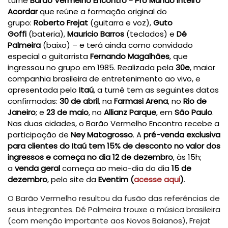
turnê
Barão Vermelho Encontro - Pro Mundo Inteiro
Acordar
que reúne a formação original do
grupo:
Roberto Frejat
(guitarra e voz),
Guto
Goffi
(bateria),
Mauricio Barros
(teclados) e
Dé
Palmeira
(baixo) – e terá ainda como convidado
especial o guitarrista
Fernando Magalhães
, que
ingressou no grupo em 1985. Realizada pela
30e
, maior
companhia brasileira de entretenimento ao vivo, e
apresentada pelo
Itaú
, a turnê tem as seguintes datas
confirmadas:
30
de
abril
, na
Farmasi Arena
,
no
Rio de
Janeiro
; e
23 de maio
, no
Allianz Parque
, em
São Paulo
.
Nas duas cidades, o Barão Vermelho Encontro recebe a
participação de
Ney Matogrosso
. A
pré-venda exclusiva
para clientes do Itaú tem 15% de desconto no valor dos
ingressos e começa no dia 12 de dezembro
, às 15h;
a
venda geral
começa ao meio-dia do dia
15 de
dezembro
, pelo site da
Eventim (
acesse aqui
)
.
O Barão Vermelho resultou da fusão das referências de
seus integrantes. Dé Palmeira trouxe a música brasileira
(com menção importante aos Novos Baianos), Frejat