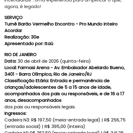
agora, é legado!
SERVIÇO
Turnê Barão Vermelho Encontro - Pro Mundo Inteiro
Acordar
Realização:
30e
Apresentado por:
Itaú
RIO DE JANEIRO
Data:
30 de abril de 2026 (quinta-feira)
Local:
Farmasi Arena - Av. Embaixador Abelardo Bueno,
3401 - Barra Olímpica, Rio de Janeiro/RJ
Classificação Etária:
Entrada e permanência de
crianças/adolescentes de 5 a 15 anos de idade,
acompanhados dos pais ou responsáveis, e de 16 a 17
anos, desacompanhados
dos pais ou responsáveis legais.
Ingressos:
Cadeira N3:
R$ 197,50 (meia-entrada legal)
|
R$ 256,75
(entrada social)
|
R$ 395,00 (inteira)
Cadeira N1
:
R$ 262,50 (meia-entrada legal)
|
R$ 341,25