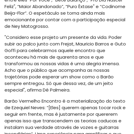
Feliz", “Maior Abandonado”, “Puro Êxtase" e “Codinome
Beija-Flor”. O espetáculo se torna ainda mais
emocionante por contar com a participação especial
de Ney Matogrosso.
"Considero esse projeto um presente da vida. Poder
subir ao palco junto com Frejat, Mauricio Barros e Guto
Goffi para celebrarmos aquele encontro que
aconteceu há mais de quarenta anos e que
transformou as nossas vidas é uma alegria imensa.
Acho que o público que acompanha as nossas
trajetórias pode esperar um show como o Barão
sempre entregou. Só que dessa vez, de um jeito
especial", afirma Dé Palmeira.
Barão Vermelho Encontro é a materialização do texto
de Ezequiel Neves: “[Eles] querem apenas tocar rock e
seguir em frente, mas é justamente por quererem
apenas isso que transcendem as teorias caducas e
instalam sua verdade através de vozes e guitarras
incendiárias”. Uma experiência para amplificar o que,