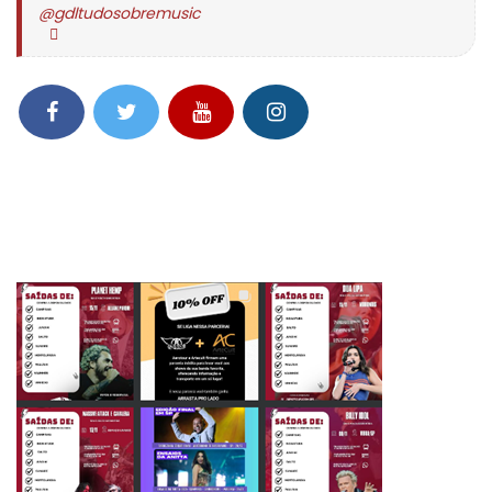
@gdltudosobremusic