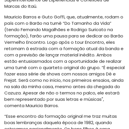
Marcas do Itaú.
Mauricio Barros e Guto Goffi, que, atualmente, rodam o
país com o Barão na turnê “Do Tamanho da Vida”
(tendo Fernando Magalhães e Rodrigo Suricato na
formação), farão uma pausa para se dedicar ao Barão
Vermelho Encontro. Logo após o tour Encontro, eles
retornam à estrada com a formação atual da banda e
com a previsão de lançar material inédito. Ambos
estão entusiasmados com a oportunidade de realizar
uma turnê com o quarteto original do grupo. “É especial
fazer essa série de shows com nossos amigos Dé e
Frejat. Será como no início, nos primeiros ensaios, ainda
na sala da minha casa, mesmo antes da chegada do
Cazuza. Apesar de não o termos no palco, ele estará
bem representado por suas letras e músicas",
comenta Mauricio Barros.
“Esse encontro da formação original me traz muitas
boas lembranças daquela época de 1982, quando
estreamos nacionalmente. Os bons filhos à casa