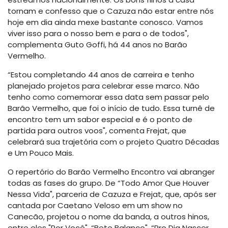
tornam e confesso que o Cazuza não estar entre nós
hoje em dia ainda mexe bastante conosco. Vamos
viver isso para o nosso bem e para o de todos",
complementa Guto Goffi, há 44 anos no Barão
Vermelho.
“Estou completando 44 anos de carreira e tenho
planejado projetos para celebrar esse marco. Não
tenho como comemorar essa data sem passar pelo
Barão Vermelho, que foi o início de tudo. Essa turnê de
encontro tem um sabor especial e é o ponto de
partida para outros voos", comenta Frejat, que
celebrará sua trajetória com o projeto Quatro Décadas
e Um Pouco Mais.
O repertório do Barão Vermelho Encontro vai abranger
todas as fases do grupo. De “Todo Amor Que Houver
Nessa Vida", parceria de Cazuza e Frejat, que, após ser
cantada por Caetano Veloso em um show no
Canecão, projetou o nome da banda, a outros hinos,
entre eles "Por Você", “Bete Balanço", “Pro Dia Nascer