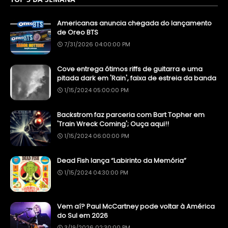
Americanas anuncia chegada do lançamento
de Oreo BTS
7/31/2026 04:00:00 PM
Cove entrega ótimos riffs de guitarra e uma
pitada dark em 'Rain', faixa de estreia da banda
1/15/2024 05:00:00 PM
Backstrom faz parceria com Bart Topher em
'Train Wreck Coming'; Ouça aqui!!
1/15/2024 06:00:00 PM
Dead Fish lança “Labirinto da Memória”
1/15/2024 04:30:00 PM
Vem aí? Paul McCartney pode voltar à América
do Sul em 2026
3/19/2026 02:30:00 PM