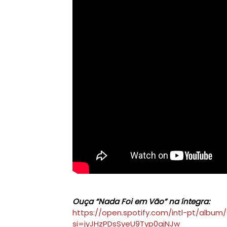
Ouça “Nada Foi em Vão” na íntegra:
https://open.spotify.com/intl-pt/albu
si=jyJHzPDsSyeU9Typ0ajNJw