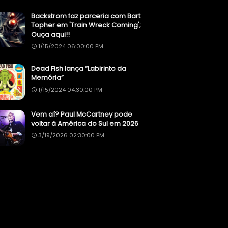
Backstrom faz parceria com Bart
Topher em 'Train Wreck Coming';
Ouça aqui!!
1/15/2024 06:00:00 PM
Dead Fish lança “Labirinto da
Memória”
1/15/2024 04:30:00 PM
Vem aí? Paul McCartney pode
voltar à América do Sul em 2026
3/19/2026 02:30:00 PM