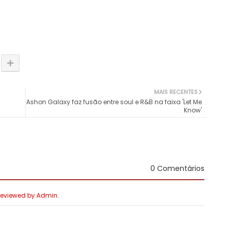
MAIS RECENTES
Ashon Galaxy faz fusão entre soul e R&B na faixa 'Let Me
Know'
0 Comentários
 Reviewed by Admin.