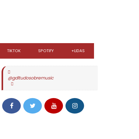
TIKTOK
SPOTIFY
+LIDAS
@gdltudosobremusic