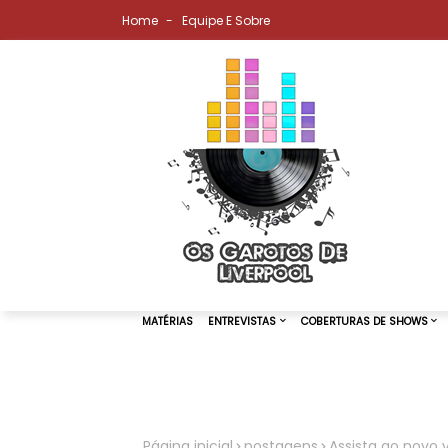
Home
Equipe E Sobre
MATÉRIAS
ENTREVISTAS
COBER
Página inicial
postagens
Assista ao novo v