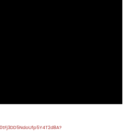
m/0tFj3DD5NdoUfp5Y4T2d8A?